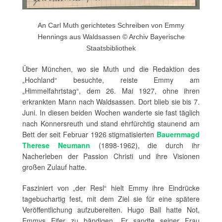
An Carl Muth gerichtetes Schreiben von Emmy
Hennings aus Waldsassen © Archiv Bayerische
Staatsbibliothek
Über München, wo sie Muth und die Redaktion des
„Hochland“ besuchte, reiste Emmy am
„Himmelfahrtstag“, dem 26. Mai 1927, ohne ihren
erkrankten Mann nach Waldsassen. Dort blieb sie bis 7.
Juni. In diesen beiden Wochen wanderte sie fast täglich
nach Konnersreuth und stand ehrfürchtig staunend am
Bett der seit Februar 1926 stigmatisierten
Bauernmagd
Therese Neumann
(1898-1962), die durch ihr
Nacherleben der Passion Christi und ihre Visionen
großen Zulauf hatte.
Fasziniert von „der Resl“ hielt Emmy ihre Eindrücke
tagebuchartig fest, mit dem Ziel sie für eine spätere
Veröffentlichung aufzubereiten. Hugo Ball hatte Not,
Emmys Eifer zu bändigen. Er sandte seiner Frau