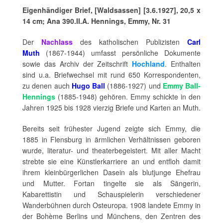
Eigenhändiger Brief, [Waldsassen] [3.6.1927], 20,5 x
14 cm; Ana 390.II.A. Hennings, Emmy, Nr. 31
Der
Nachlass
des katholischen Publizisten
Carl
Muth
(1867-1944) umfasst persönliche Dokumente
sowie das Archiv der Zeitschrift
Hochland
. Enthalten
sind u.a. Briefwechsel mit rund 650 Korrespondenten,
zu denen auch
Hugo Ball
(1886-1927) und
Emmy Ball-
Hennings
(1885-1948) gehören. Emmy schickte in den
Jahren 1925 bis 1928 vierzig Briefe und Karten an Muth.
Bereits seit frühester Jugend zeigte sich Emmy, die
1885 in Flensburg in ärmlichen Verhältnissen geboren
wurde, literatur- und theaterbegeistert. Mit aller Macht
strebte sie eine Künstlerkarriere an und entfloh damit
ihrem kleinbürgerlichen Dasein als blutjunge Ehefrau
und Mutter. Fortan tingelte sie als Sängerin,
Kabarettistin und Schauspielerin verschiedener
Wanderbühnen durch Osteuropa. 1908 landete Emmy in
der Bohème Berlins und Münchens, den Zentren des