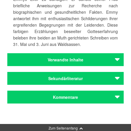
briefliche Anweisungen zur Recherche nach
biographischen und gesundheitlichen Fakten. Emmy
antwortet ihm mit enthusiastischen Schilderungen ihrer
ergreifenden Begegnungen mit der Leidenden. Diese
farbigen Erzählungen beseelter Gotteserfahrung
beleben ihre beiden an Muth gerichteten Schreiben vom
31. Mai und 3. Juni aus Waldsassen.
Verwandte Inhalte
Autoren
Sekundärliteratur
Ball, Hugo
Autoren
B. M. Baron: Dada meets Stigma. Als Emmy Ball-
Kommentare
Ball, Hugo
Hennings 1927 die „Konnersreuther Resl“ besuchte. In:
Literatur in Bayern 31 (2016), S. 18-20; G. Schach, E.
Nachlässe
Teubner (Hgg.), Hugo Ball. Briefe 1904-1927, Göttingen
Muth, Carl
Kommentar schreiben
2003, Bd. 2, S. 451-456, 459-464 und Bd. 3, S. 650f.,
653-658, 660f.
Nachlässe
Zum Seitenanfang