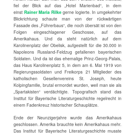
fiel der Blick auf das „Hotel Marienbad“, in dem
einst
Rainer Maria Rilke
gerne logierte. In umgekehrter
Blickrichtung schaute man von der rückwärtigen
Fassade des „Führerbaus“, die noch übersät ist von den
Folgen eingeschlagener Geschosse, auf das
Amerikahaus. Und da steht natürlich auf dem
Karolinenplatz der Obelisk, aufgestellt für die 30.000 in
Napoleons Russland-Feldzug gefallenen bayerischen
Soldaten. Und da ist das ehemalige Prinz-Georg-Palais,
das Haus Karolinenplatz 5, in dem am 6. Mai 1919 von
Regierungssoldaten und Freikorps 21 Mitglieder des
katholischen Gesellenvereins St. Joseph, heute
Kolpingfamilie, brutal ermordet wurden, weil man sie als
„Spartakisten“ verdächtigte. Topografisch stand das
Institut für Bayerische Literaturgeschichte regelrecht in
einem Fadenkreuz historischer Schauplätze.
Ende der Neunzigerjahre wurde das Amerikahaus
geschlossen. Amerika brauchte kein Amerikahaus mehr.
Das Institut für Bayerische Literaturgeschichte musste