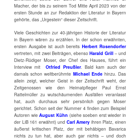
Macher, der bis zu seinem Tod Mitte April 2023 von der
ersten Stunde an zur Redaktion der
Literatur in Bayern
gehörte, das „Urgestein“ dieser Zeitschrift.
Viele Geschichten zur 40-jährigen Historie der Literatur
in Bayern
wären zu erzählen. In der schon erwähnten,
ersten Ausgabe ist auch bereits
Herbert Rosendorfer
vertreten, mit zwei Beiträgen, ebenso
Harald Grill
– und
Dietz-Rüdiger Moser, der Chef des Hauses, führt ein
Interview mit
Otfried Preußler
. Bald kam auch der
damals schon weltberühmte
Michael Ende
hinzu. Das
allein zeigt, welcher Geist in der Zeitschrift weht, der
Zeitgenossen wie den Heimatpfleger Paul Ernst
Rattelmüller zu wutschäumenden Ausfällen veranlasst
hat, auch durchaus sehr persönlich gegen Moser
gerichtet. Schon seit der Nummer 4 finden zum Beispiel
Autoren wie
August Kühn
(siehe soeben erst wieder in
der LiB 161 erwähnt) und
Carl Amery
ihren Platz, einen
äußerst kritischen Platz, der mit behäbigen Bavarica
nichts zu tun hat, aber auch gar nichts – und doch