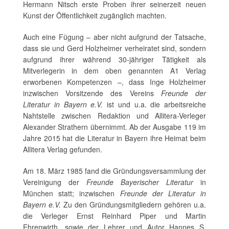
Hermann Nitsch erste Proben ihrer seinerzeit neuen
Kunst der Öffentlichkeit zugänglich machten.
Auch eine Fügung – aber nicht aufgrund der Tatsache,
dass sie und Gerd Holzheimer verheiratet sind, sondern
aufgrund ihrer während 30-jähriger Tätigkeit als
Mitverlegerin in dem oben genannten A1 Verlag
erworbenen Kompetenzen –, dass Inge Holzheimer
inzwischen Vorsitzende des Vereins
Freunde der
Literatur in Bayern e.V.
ist und u.a. die arbeitsreiche
Nahtstelle zwischen Redaktion und Allitera-Verleger
Alexander Strathern übernimmt. Ab der Ausgabe 119 im
Jahre 2015 hat die Literatur in Bayern
ihre Heimat beim
Allitera Verlag gefunden.
Am 18. März 1985 fand die Gründungsversammlung der
Vereinigung der
Freunde Bayerischer Literatur
in
München statt; inzwischen
Freunde der Literatur in
Bayern e.V.
Zu den Gründungsmitgliedern gehören u.a.
die Verleger Ernst Reinhard Piper und Martin
Ehrenwirth, sowie der Lehrer und Autor Hannes S.