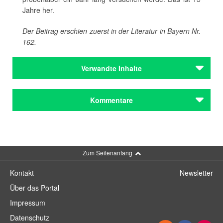
Jahre her.
Der Beitrag erschien zuerst in der Literatur in Bayern
Nr.
162.
Verwandte Inhalte
Autoren
Kommentare
Amery, Carl
Ende, Michael
Grill, Harald
Holzheimer, Gerd
Kommentar schreiben
Kühn, August
Zum Seitenanfang
Autoren
Kontakt
Newsletter
Amery, Carl
Ende, Michael
Über das Portal
Grill, Harald
Impressum
Holzheimer, Gerd
Kühn, August
Datenschutz