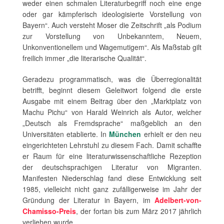
weder einen schmalen Literaturbegriff noch eine enge
oder gar kämpferisch ideologisierte Vorstellung von
Bayern“. Auch versteht Moser die Zeitschrift „als Podium
zur Vorstellung von Unbekanntem, Neuem,
Unkonventionellem und Wagemutigem“. Als Maßstab gilt
freilich immer „die literarische Qualität“.
Geradezu programmatisch, was die Überregionalität
betrifft, beginnt diesem Geleitwort folgend die erste
Ausgabe mit einem Beitrag über den „Marktplatz von
Machu Pichu“ von Harald Weinrich als Autor, welcher
„Deutsch als Fremdsprache“ maßgeblich an den
Universitäten etablierte. In
München
erhielt er den neu
eingerichteten Lehrstuhl zu diesem Fach. Damit schaffte
er Raum für eine literaturwissenschaftliche Rezeption
der deutschsprachigen Literatur von Migranten.
Manifesten Niederschlag fand diese Entwicklung seit
1985, vielleicht nicht ganz zufälligerweise im Jahr der
Gründung der Literatur in Bayern, im
Adelbert-von-
Chamisso-Preis
, der fortan bis zum März 2017 jährlich
verliehen wurde.