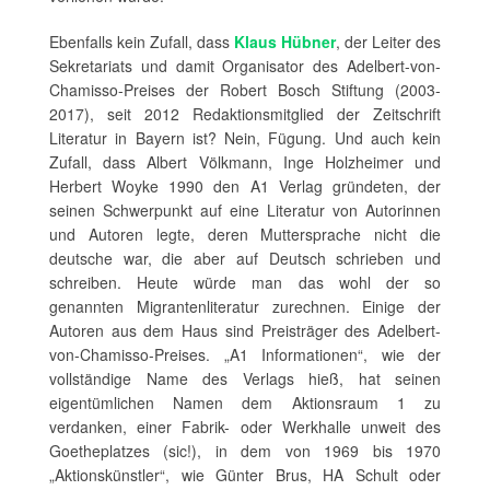
Ebenfalls kein Zufall, dass
Klaus Hübner
, der Leiter des
Sekretariats und damit Organisator des Adelbert-von-
Chamisso-Preises der Robert Bosch Stiftung (2003-
2017), seit 2012 Redaktionsmitglied der Zeitschrift
Literatur in Bayern ist? Nein, Fügung. Und auch kein
Zufall, dass Albert Völkmann, Inge Holzheimer und
Herbert Woyke 1990 den A1 Verlag gründeten, der
seinen Schwerpunkt auf eine Literatur von Autorinnen
und Autoren legte, deren Muttersprache nicht die
deutsche war, die aber auf Deutsch schrieben und
schreiben. Heute würde man das wohl der so
genannten Migrantenliteratur zurechnen. Einige der
Autoren aus dem Haus sind Preisträger des Adelbert-
von-Chamisso-Preises. „A1 Informationen“, wie der
vollständige Name des Verlags hieß, hat seinen
eigentümlichen Namen dem Aktionsraum 1 zu
verdanken, einer Fabrik- oder Werkhalle unweit des
Goetheplatzes (sic!), in dem von 1969 bis 1970
„Aktionskünstler“, wie Günter Brus, HA Schult oder