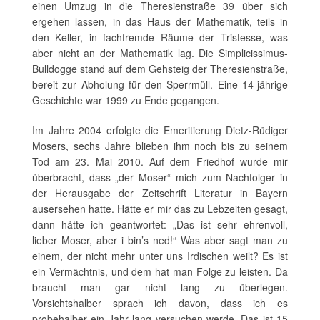
einen Umzug in die Theresienstraße 39 über sich
ergehen lassen, in das Haus der Mathematik, teils in
den Keller, in fachfremde Räume der Tristesse, was
aber nicht an der Mathematik lag. Die Simplicissimus-
Bulldogge stand auf dem Gehsteig der Theresienstraße,
bereit zur Abholung für den Sperrmüll. Eine 14-jährige
Geschichte war 1999 zu Ende gegangen.
Im Jahre 2004 erfolgte die Emeritierung Dietz-Rüdiger
Mosers, sechs Jahre blieben ihm noch bis zu seinem
Tod am 23. Mai 2010. Auf dem Friedhof wurde mir
überbracht, dass „der Moser“ mich zum Nachfolger in
der Herausgabe der Zeitschrift
Literatur in Bayern
ausersehen hatte. Hätte er mir das zu Lebzeiten gesagt,
dann hätte ich geantwortet: „Das ist sehr ehrenvoll,
lieber Moser, aber i bin’s ned!“ Was aber sagt man zu
einem, der nicht mehr unter uns Irdischen weilt? Es ist
ein Vermächtnis, und dem hat man Folge zu leisten. Da
braucht man gar nicht lang zu überlegen.
Vorsichtshalber sprach ich davon, dass ich es
probehalber ein Jahr lang versuchen werde. Das ist 15