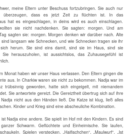
hwer, meine Eltern unter Beschuss fortzubringen. Sie auch nur
 überzeugen, dass es jetzt Zeit zu flüchten ist. In das
us hat es eingeschlagen, in deins wird es auch einschlagen.
wollten sie nicht nachdenken. Sie sagten: morgen. Und am
Tag sagten sie: morgen. Morgen denken wir darüber nach. Alte
sind langsam wie Schnecken, und wie Schnecken tragen sie ihr
sich herum. Sie sind eins damit, sind sie im Haus, sind sie
. Sie herauszuholen, ist aussichtslos, das Zuhausegefühl ist
lich.
m Monat haben wir unser Haus verlassen. Den Eltern gingen die
te aus. In Charkiw waren sie nicht zu bekommen. Nadja war im
nz trübsinnig geworden, hatte sich eingeigelt, mit niemandem
et. Sie antwortete gereizt. Die Gereiztheit übertrug sich auf ihre
 Nadja nicht aus den Händen ließ. Die Katze ist klug, ließ alles
achen. Kinder und Krieg sind eine abscheuliche Kombination.
 ist Nadja eine andere. Sie spielt im Hof mit den Kindern. Es sind
n ganzer Schwarm. Geflüchtete und Einheimische. Sie laufen,
schaukeln. Spielen verstecken, „Haifischchen“, „Maulwurf“, „Ist