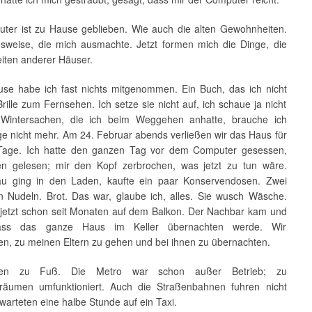
ter ist zu Hause geblieben. Wie auch die alten Gewohnheiten.
sweise, die mich ausmachte. Jetzt formen mich die Dinge, die
ten anderer Häuser.
se habe ich fast nichts mitgenommen. Ein Buch, das ich nicht
Brille zum Fernsehen. Ich setze sie nicht auf, ich schaue ja nicht
 Wintersachen, die ich beim Weggehen anhatte, brauche ich
ge nicht mehr. Am 24. Februar abends verließen wir das Haus für
Tage. Ich hatte den ganzen Tag vor dem Computer gesessen,
en gelesen; mir den Kopf zerbrochen, was jetzt zu tun wäre.
u ging in den Laden, kaufte ein paar Konservendosen. Zwei
 Nudeln. Brot. Das war, glaube ich, alles. Sie wusch Wäsche.
 jetzt schon seit Monaten auf dem Balkon. Der Nachbar kam und
ass das ganze Haus im Keller übernachten werde. Wir
en, zu meinen Eltern zu gehen und bei ihnen zu übernachten.
gen zu Fuß. Die Metro war schon außer Betrieb; zu
zräumen umfunktioniert. Auch die Straßenbahnen fuhren nicht
warteten eine halbe Stunde auf ein Taxi.