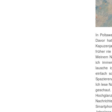
In Poltawa
Davor hat
Kapuzenja
früher nie
Meinem N
ich immer
lausche i
einfach s
Spaziereng
Ich lese N
geschau
Hochglan
Nachrich
Smartpho
Jahrelang 