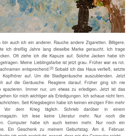
 bin auch ich ein anderer. Rauche andere Zigaretten. Billigere.
te ich dreißig Jahre lang dieselbe Marke geraucht. Ich trage
cken. Oft ziehe ich die Kapuze auf. Solche Jacken habe ich
 getragen. Meine Lieblingsfarbe ist jetzt grau. Früher war es rot.
[2]
achnamen entsprechend.
Sobald ich das Haus verließ, setzte
 Kopfhörer auf. Um die Stadtgeräusche auszublenden. Jetzt
ch auf die Geräusche. Reagiere darauf. Früher ging ich nie
o spazieren. Immer nur, um etwas zu erledigen. Jetzt ist das
ehen für mich wichtiger als Erledigungen. Ich schaue nicht fern.
achrichten. Seit Kriegsbeginn habe ich keinen einzigen Film mehr
t. Vor dem Krieg täglich. Schrieb darüber in einem
zmagazin. Ich lese keine Literatur mehr. Nur noch die
ten. Computer habe ich auch keinen mehr. Nur noch ein
ne. Ein Geschenk zu meinem Geburtstag. Am 6. Februar.
hatte ich mich gesträubt, gesagt, dass mir der Computer reicht.