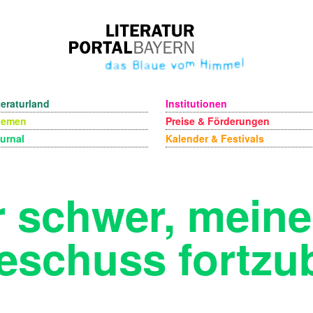
teraturland
Institutionen
hemen
Preise & Förderungen
urnal
Kalender & Festivals
 schwer, meine
eschuss fortzu