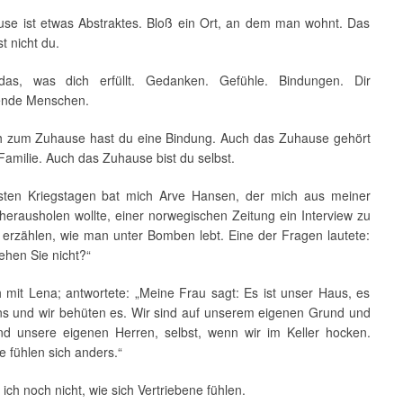
se ist etwas Abstraktes. Bloß ein Ort, an dem man wohnt. Das
t nicht du.
das, was dich erfüllt. Gedanken. Gefühle. Bindungen. Dir
ende Menschen.
 zum Zuhause hast du eine Bindung. Auch das Zuhause gehört
Familie. Auch das Zuhause bist du selbst.
sten Kriegstagen bat mich Arve Hansen, der mich aus meiner
erausholen wollte, einer norwegischen Zeitung ein Interview zu
 erzählen, wie man unter Bomben lebt. Eine der Fragen lautete:
ehen Sie nicht?“
h mit Lena; antwortete: „Meine Frau sagt: Es ist unser Haus, es
ns und wir behüten es. Wir sind auf unserem eigenen Grund und
nd unsere eigenen Herren, selbst, wenn wir im Keller hocken.
e fühlen sich anders.“
ich noch nicht, wie sich Vertriebene fühlen.