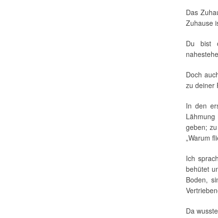
Das Zuhau
Zuhause is
Du bist 
nahesteh
Doch auch
zu deiner 
In den er
Lähmung h
geben; zu
„Warum fli
Ich sprac
behütet u
Boden, si
Vertrieben
Da wusste 