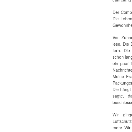
Der Compu
Die Leben
Gewohnhei
Von Zuhau
lese. Die 
fern. Die
schon lan
ein paar 
Nachricht
Meine Fra
Packungen
Die hängt
sagte, d
beschloss
Wir gin
Luftschut
mehr. Wir 