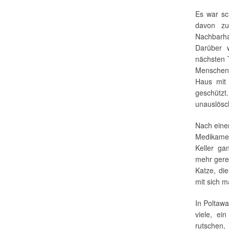
Es war sc
davon zu
Nachbarha
Darüber 
nächsten 
Menschen 
Haus mit 
geschützt
unauslösch
Nach eine
Medikamen
Keller ga
mehr gered
Katze, die
mit sich m
In Poltawa
viele, ei
rutschen, 