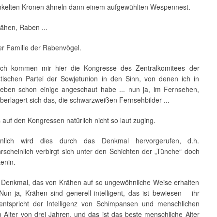
nkelten Kronen ähneln dann einem aufgewühlten Wespennest.
rähen, Raben ...
er Familie der Rabenvögel.
ich kommen mir hier die Kongresse des Zentralkomitees der
ischen Partei der Sowjetunion in den Sinn, von denen ich in
ben schon einige angeschaut habe ... nun ja, im Fernsehen,
überlagert sich das, die schwarzweißen Fernsehbilder ...
auf den Kongressen natürlich nicht so laut zuging.
inlich wird dies durch das Denkmal hervorgerufen, d.h.
rscheinlich verbirgt sich unter den Schichten der „Tünche“ doch
enin.
e Denkmal, das von Krähen auf so ungewöhnliche Weise erhalten
Nun ja, Krähen sind generell intelligent, das ist bewiesen – ihr
entspricht der Intelligenz von Schimpansen und menschlichen
 Alter von drei Jahren, und das ist das beste menschliche Alter