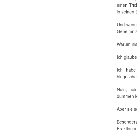
einen Tric
in seinen 
Und wenn 
Geheimnis
Warum nis
Ich glaube
Ich habe
hingescha
Nein, nei
dummen M
Aber sie s
Besonder
Fraktionen