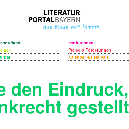
teraturland
Institutionen
hemen
Preise & Förderungen
urnal
Kalender & Festivals
e den Eindruck,
nkrecht gestell