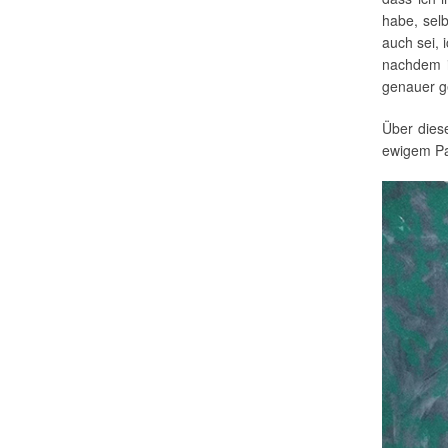
habe, sel
auch sei,
nachdem i
genauer ge
Über dies
ewigem Pa