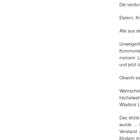
Die verdu
Elstern, K
Alle aus d
Unweigerl
Kommunist
meinem Le
und jetzt 
Obwohl es 
Wahrsche
höchstwah
Wladimir L
Das letzt
wurde ... 
Verstand 
Kindern im