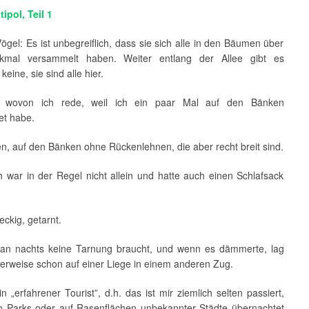
ipol, Teil 1
Vögel: Es ist unbegreiflich, dass sie sich alle in den Bäumen über
mal versammelt haben. Weiter entlang der Allee gibt es
eine, sie sind alle hier.
, wovon ich rede, weil ich ein paar Mal auf den Bänken
et habe.
n, auf den Bänken ohne Rückenlehnen, die aber recht breit sind.
h war in der Regel nicht allein und hatte auch einen Schlafsack
eckig, getarnt.
n nachts keine Tarnung braucht, und wenn es dämmerte, lag
lerweise schon auf einer Liege in einem anderen Zug.
in „erfahrener Tourist”, d.h. das ist mir ziemlich selten passiert,
in Parks oder auf Rasenflächen unbekannter Städte übernachtet