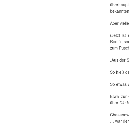
überhaupt
bekannten 
Aber viell
(Jetzt ist
Remix, son
zum Pusch
„Aus der S
So hieß d
So etwas w
Etwa zur 
über
Die 
Chasanows
… war der