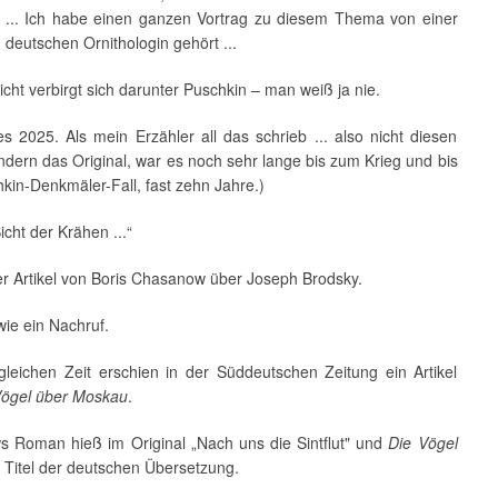
 ... Ich habe einen ganzen Vortrag zu diesem Thema von einer
deutschen Ornithologin gehört ...
eicht verbirgt sich darunter Puschkin – man weiß ja nie.
 es 2025. Als mein Erzähler all das schrieb ... also nicht diesen
dern das Original, war es noch sehr lange bis zum Krieg und bis
kin-Denkmäler-Fall, fast zehn Jahre.)
icht der Krähen ...“
er Artikel von Boris Chasanow über Joseph Brodsky.
ie ein Nachruf.
gleichen Zeit erschien in der Süddeutschen Zeitung ein Artikel
Vögel über Moskau
.
 Roman hieß im Original „Nach uns die Sintflut" und
Die Vögel
 Titel der deutschen Übersetzung.