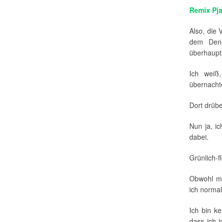
Remix Pjat
Also, die 
dem Denk
überhaupt k
Ich weiß
übernacht
Dort drübe
Nun ja, ic
dabei.
Grünlich-fl
Obwohl ma
ich norma
Ich bin ke
dass ich 