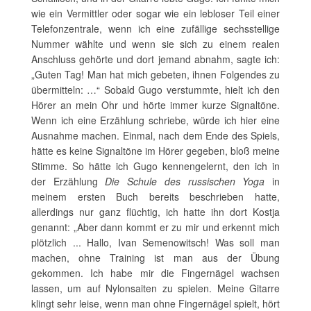
wie ein Vermittler oder sogar wie ein lebloser Teil einer
Telefonzentrale, wenn ich eine zufällige sechsstellige
Nummer wählte und wenn sie sich zu einem realen
Anschluss gehörte und dort jemand abnahm, sagte ich:
„Guten Tag! Man hat mich gebeten, ihnen Folgendes zu
übermitteln: …“ Sobald Gugo verstummte, hielt ich den
Hörer an mein Ohr und hörte immer kurze Signaltöne.
Wenn ich eine Erzählung schriebe, würde ich hier eine
Ausnahme machen. Einmal, nach dem Ende des Spiels,
hätte es keine Signaltöne im Hörer gegeben, bloß meine
Stimme. So hätte ich Gugo kennengelernt, den ich in
der Erzählung
Die Schule des russischen Yoga
in
meinem ersten Buch bereits beschrieben hatte,
allerdings nur ganz flüchtig, ich hatte ihn dort Kostja
genannt: „Aber dann kommt er zu mir und erkennt mich
plötzlich ... Hallo, Ivan Semenowitsch! Was soll man
machen, ohne Training ist man aus der Übung
gekommen. Ich habe mir die Fingernägel wachsen
lassen, um auf Nylonsaiten zu spielen. Meine Gitarre
klingt sehr leise, wenn man ohne Fingernägel spielt, hört