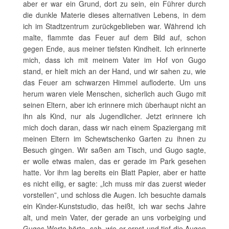
aber er war ein Grund, dort zu sein, ein Führer durch
die dunkle Materie dieses alternativen Lebens, in dem
ich im Stadtzentrum zurückgeblieben war. Während ich
malte, flammte das Feuer auf dem Bild auf, schon
gegen Ende, aus meiner tiefsten Kindheit. Ich erinnerte
mich, dass ich mit meinem Vater im Hof von Gugo
stand, er hielt mich an der Hand, und wir sahen zu, wie
das Feuer am schwarzen Himmel aufloderte. Um uns
herum waren viele Menschen, sicherlich auch Gugo mit
seinen Eltern, aber ich erinnere mich überhaupt nicht an
ihn als Kind, nur als Jugendlicher. Jetzt erinnere ich
mich doch daran, dass wir nach einem Spaziergang mit
meinen Eltern im Schewtschenko Garten zu ihnen zu
Besuch gingen. Wir saßen am Tisch, und Gugo sagte,
er wolle etwas malen, das er gerade im Park gesehen
hatte. Vor ihm lag bereits ein Blatt Papier, aber er hatte
es nicht eilig, er sagte: „Ich muss mir das zuerst wieder
vorstellen”, und schloss die Augen. Ich besuchte damals
ein Kinder-Kunststudio, das heißt, ich war sechs Jahre
alt, und mein Vater, der gerade an uns vorbeiging und
Gugos Worte hörte, sah, wie er ernst und tief die Augen