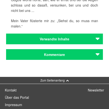
schloss und so dasaß, versunken, bei uns und doch
nicht bei uns ...
Mein Vater flüsterte mir zu: „Siehst du, so muss man
malen.“
Verwandte Inhalte
Autoren
Kommentare
Milstein, Alexander
Autoren
Milstein, Alexander
Kommentar schreiben
Zum Seitenanfang
Städteporträts
München
Kontakt
Newsletter
Städteporträts
Über das Portal
München
Impressum