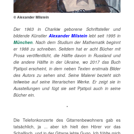
© Alexander Milstein
Der 1963 in Charkiw geborene Schriftsteller und
bildende Künstler
Alexander Milstein
lebt seit 1995 in
München
. Nach dem Studium der Mathematik beginnt
er 1988 zu schreiben. Seitdem hat er acht Bücher mit
Prosa veröffentlicht, die Hälfte davon in Russland und
die andere Hälfte in der Ukraine, wo 2017 das Buch
Pjatipol
erscheint, in dem neben Texten erstmals Bilder
des Autors zu sehen sind. Seine Malerei bezieht sich
teilweise auf seine literarischen Werke. Er zeigt sie in
Ausstellungen und fügt sie seit
Pjatipol
auch in seine
Bücher ein.
*
Die Telefonkonzerte des Gitarrenbewohners gab es
tatsächlich, ja ... aber ich hielt den Hörer vor das
Schallloch, und in der Gitarre lebte Gugo. Ich fühlte mich