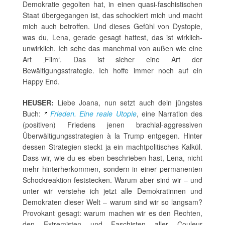
Demokratie gegolten hat, in einen quasi-faschistischen
Staat übergegangen ist, das schockiert mich und macht
mich auch betroffen. Und dieses Gefühl von Dystopie,
was du, Lena, gerade gesagt hattest, das ist wirklich-
unwirklich. Ich sehe das manchmal von außen wie eine
Art ‚Film‘. Das ist sicher eine Art der
Bewältigungsstrategie. Ich hoffe immer noch auf ein
Happy End.
HEUSER:
Liebe Joana, nun setzt auch dein jüngstes
Buch:
Frieden. Eine reale Utopie
, eine Narration des
(positiven) Friedens jenen brachial-aggressiven
Überwältigungsstrategien à la Trump entgegen. Hinter
dessen Strategien steckt ja ein machtpolitisches Kalkül.
Dass wir, wie du es eben beschrieben hast, Lena, nicht
mehr hinterherkommen, sondern in einer permanenten
Schockreaktion feststecken. Warum aber sind wir – und
unter wir verstehe ich jetzt alle Demokratinnen und
Demokraten dieser Welt – warum sind wir so langsam?
Provokant gesagt: warum machen wir es den Rechten,
den Extremisten und Faschisten aller Couleur