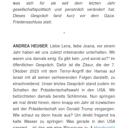
was sich für sie seit dem letzten Jahr
gesellschaftspolitisch und persönlich verändert hat.
Dieses Gespräch fand kurz vor dem Gaza-
Friedensschluss statt.
*
ANDREA HEUSER
: Liebe Lena, liebe Joana, vor einem
Jahr haben wir uns zuletzt miteinander unterhalten. Wir
waren uns damals einig: Es gibt kein
und-sonst-so?
im
„
“
öffentlichen Gespräch. Dafür ist die Zäsur, die der 7.
Oktober 2023 mit dem Terror-Angriff der Hamas auf
Israel mit all seinen verheerenden Folgen darstellt, zu
einschneidend. Unser letztes Gespräch stand zudem im
Schatten der Präsidentschaftswahl in den USA. Wir
befürchteten damals bereits Schlimmes. Nun springen
wir mal direkt hinein, denn knapp ein Jahr ist inzwischen
seit der Präsidentschaft von Donald Trump vergangen.
Wie schaut es denn heute aus? Um direkt fragend ins
kalte Wasser zu springen: Was gerade in den USA
passiert – ist das wie eine Blaupause zu
Handmaid's