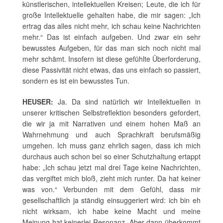
künstlerischen, intellektuellen Kreisen; Leute, die ich für
große Intellektuelle gehalten habe, die mir sagen: „Ich
ertrag das alles nicht mehr, ich schau keine Nachrichten
mehr.“ Das ist einfach aufgeben. Und zwar ein sehr
bewusstes Aufgeben, für das man sich noch nicht mal
mehr schämt. Insofern ist diese gefühlte Überforderung,
diese Passivität nicht etwas, das uns einfach so passiert,
sondern es ist ein bewusstes Tun.
HEUSER:
Ja. Da sind natürlich wir Intellektuellen in
unserer kritischen Selbstreflektion besonders gefordert,
die wir ja mit Narrativen und einem hohen Maß an
Wahrnehmung und auch Sprachkraft berufsmäßig
umgehen. Ich muss ganz ehrlich sagen, dass ich mich
durchaus auch schon bei so einer Schutzhaltung ertappt
habe: „Ich schau jetzt mal drei Tage keine Nachrichten,
das vergiftet mich bloß, zieht mich runter. Da hat keiner
was von.“ Verbunden mit dem Gefühl, dass mir
gesellschaftlich ja ständig einsuggeriert wird: ich bin eh
nicht wirksam, ich habe keine Macht und meine
Meinung hat keinerlei Resonanz. Aber dann überkommt