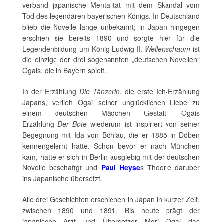
verband japanische Mentalität mit dem Skandal vom
Tod des legendären bayerischen Königs. In Deutschland
blieb die Novelle lange unbekannt; in Japan hingegen
erschien sie bereits 1890 und sorgte hier für die
Legendenbildung um König Ludwig II.
Wellenschaum
ist
die einzige der drei sogenannten „deutschen Novellen“
Ôgais, die in Bayern spielt.
In der Erzählung
Die Tänzerin
, die erste Ich-Erzählung
Japans, verlieh Ôgai seiner unglücklichen Liebe zu
einem deutschen Mädchen Gestalt. Ôgais
Erzählung
Der Bote
wiederum ist inspiriert von seiner
Begegnung mit Ida von Böhlau, die er 1885 in Döben
kennengelernt hatte. Schon bevor er nach München
kam, hatte er sich in Berlin ausgiebig mit der deutschen
Novelle beschäftgt und
Paul Heyse
s Theorie darüber
ins Japanische übersetzt.
Alle drei Geschichten erschienen in Japan in kurzer Zeit,
zwischen 1890 und 1891. Bis heute prägt der
japanische Arzt und Übersetzer Mori Ôgai das