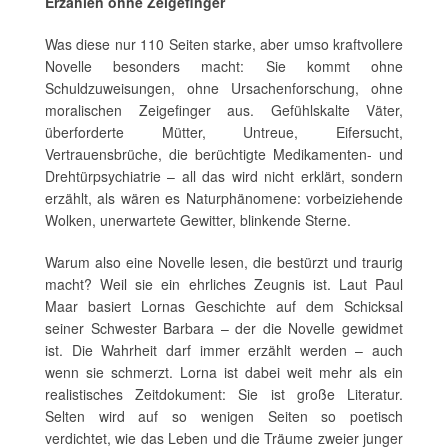
Erzählen ohne Zeigefinger
Was diese nur 110 Seiten starke, aber umso kraftvollere
Novelle besonders macht: Sie kommt ohne
Schuldzuweisungen, ohne Ursachenforschung, ohne
moralischen Zeigefinger aus. Gefühlskalte Väter,
überforderte Mütter, Untreue, Eifersucht,
Vertrauensbrüche, die berüchtigte Medikamenten- und
Drehtürpsychiatrie – all das wird nicht erklärt, sondern
erzählt, als wären es Naturphänomene: vorbeiziehende
Wolken, unerwartete Gewitter, blinkende Sterne.
Warum also eine Novelle lesen, die bestürzt und traurig
macht? Weil sie ein ehrliches Zeugnis ist. Laut Paul
Maar basiert Lornas Geschichte auf dem Schicksal
seiner Schwester Barbara – der die Novelle gewidmet
ist. Die Wahrheit darf immer erzählt werden – auch
wenn sie schmerzt. Lorna ist dabei weit mehr als ein
realistisches Zeitdokument: Sie ist große Literatur.
Selten wird auf so wenigen Seiten so poetisch
verdichtet, wie das Leben und die Träume zweier junger