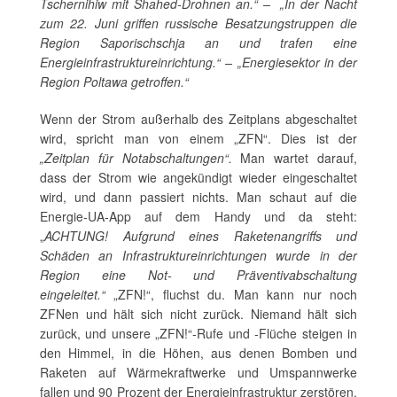
Tschernihiw mit Shahed-Drohnen an.“ – „In der Nacht
zum 22. Juni griffen russische Besatzungstruppen die
Region Saporischschja an und trafen eine
Energieinfrastruktureinrichtung.“ – „Energiesektor in der
Region Poltawa getroffen.“
Wenn der Strom außerhalb des Zeitplans abgeschaltet
wird, spricht man von einem „ZFN“. Dies ist der
„Zeitplan für Notabschaltungen“.
Man wartet darauf,
dass der Strom wie angekündigt wieder eingeschaltet
wird, und dann passiert nichts. Man schaut auf die
Energie-UA-App auf dem Handy und da steht:
„
ACHTUNG! Aufgrund eines Raketenangriffs und
Schäden an Infrastruktureinrichtungen wurde in der
Region eine Not- und Präventivabschaltung
eingeleitet.“
„ZFN!“, fluchst du. Man kann nur noch
ZFNen und hält sich nicht zurück. Niemand hält sich
zurück, und unsere „ZFN!“-Rufe und -Flüche steigen in
den Himmel, in die Höhen, aus denen Bomben und
Raketen auf Wärmekraftwerke und Umspannwerke
fallen und 90 Prozent der Energieinfrastruktur zerstören.