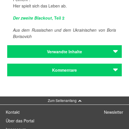
Hier spielt sich das Leben ab.
Der zweite Blackout
, Teil 2
Aus dem Russischen und dem Ukrainischen von Boris
Borisovich
Verwandte Inhalte
Journal
Kommentare
Charkiwer / Andrej Krasnjaschtschich
Das Zuhausegefühl / Andrej Krasnjaschtschich
Das neue Jahr – Teil 1 / Andrij
Krasnjaschtschich
Kommentar schreiben
Das neue Jahr – Teil 2 / Andrij
Zum Seitenanfang
Krasnjaschtschich
„Der zweite Blackout“, Teil 2 / Andrej
Kontakt
Newsletter
Krasnjaschtschich
Über das Portal
Journal