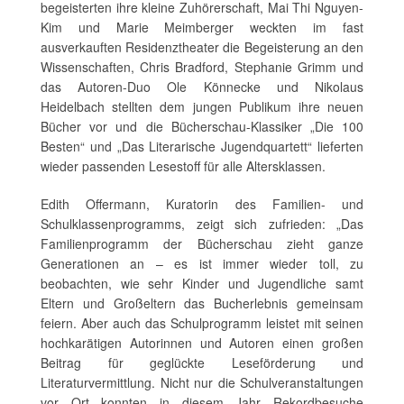
begeisterten ihre kleine Zuhörerschaft, Mai Thi Nguyen-
Kim und Marie Meimberger weckten im fast
ausverkauften Residenztheater die Begeisterung an den
Wissenschaften, Chris Bradford, Stephanie Grimm und
das Autoren-Duo Ole Könnecke und Nikolaus
Heidelbach stellten dem jungen Publikum ihre neuen
Bücher vor und die Bücherschau-Klassiker „Die 100
Besten“ und „Das Literarische Jugendquartett“ lieferten
wieder passenden Lesestoff für alle Altersklassen.
Edith Offermann, Kuratorin des Familien- und
Schulklassenprogramms, zeigt sich zufrieden: „Das
Familienprogramm der Bücherschau zieht ganze
Generationen an – es ist immer wieder toll, zu
beobachten, wie sehr Kinder und Jugendliche samt
Eltern und Großeltern das Bucherlebnis gemeinsam
feiern. Aber auch das Schulprogramm leistet mit seinen
hochkarätigen Autorinnen und Autoren einen großen
Beitrag für geglückte Leseförderung und
Literaturvermittlung. Nicht nur die Schulveranstaltungen
vor Ort konnten in diesem Jahr Rekordbesuche