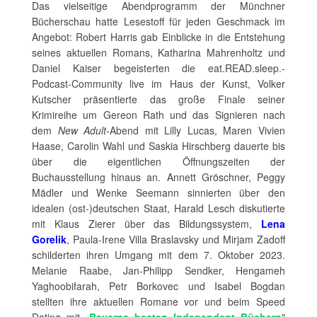
Das vielseitige Abendprogramm der Münchner
Bücherschau hatte Lesestoff für jeden Geschmack im
Angebot: Robert Harris gab Einblicke in die Entstehung
seines aktuellen Romans, Katharina Mahrenholtz und
Daniel Kaiser begeisterten die eat.READ.sleep.-
Podcast-Community live im Haus der Kunst, Volker
Kutscher präsentierte das große Finale seiner
Krimireihe um Gereon Rath und das Signieren nach
dem
New Adult
-Abend mit Lilly Lucas, Maren Vivien
Haase, Carolin Wahl und Saskia Hirschberg dauerte bis
über die eigentlichen Öffnungszeiten der
Buchausstellung hinaus an. Annett Gröschner, Peggy
Mädler und Wenke Seemann sinnierten über den
idealen (ost-)deutschen Staat, Harald Lesch diskutierte
mit Klaus Zierer über das Bildungssystem,
Lena
Gorelik
, Paula-Irene Villa Braslavsky und Mirjam Zadoff
schilderten ihren Umgang mit dem 7. Oktober 2023.
Melanie Raabe, Jan-Philipp Sendker, Hengameh
Yaghoobifarah, Petr Borkovec und Isabel Bogdan
stellten ihre aktuellen Romane vor und beim Speed