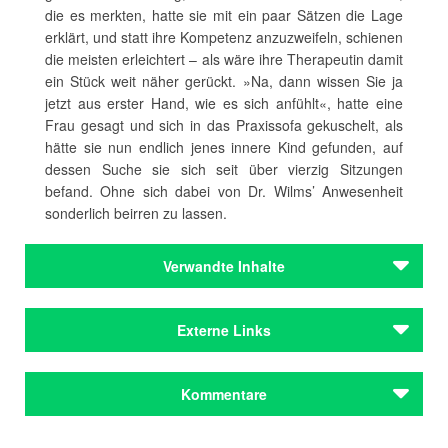
die es merkten, hatte sie mit ein paar Sätzen die Lage
erklärt, und statt ihre Kompetenz anzuzweifeln, schienen
die meisten erleichtert – als wäre ihre Therapeutin damit
ein Stück weit näher gerückt. »Na, dann wissen Sie ja
jetzt aus erster Hand, wie es sich anfühlt«, hatte eine
Frau gesagt und sich in das Praxissofa gekuschelt, als
hätte sie nun endlich jenes innere Kind gefunden, auf
dessen Suche sie sich seit über vierzig Sitzungen
befand. Ohne sich dabei von Dr. Wilms’ Anwesenheit
sonderlich beirren zu lassen.
Verwandte Inhalte
Autoren
Externe Links
Scharnigg, Max
Autoren
Der restliche Sommer
im Verlag Hoffmann und Campe
Kommentare
Scharnigg, Max
Preise & Förderungen