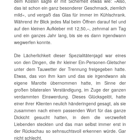
dem Kosten sagte er mit Sicherheit etwas wie: »Also,
das ist schon ein ganz besonderer Geschmack, ziemlich
mild«, und vergaß das Glas für immer im Kühlschrank.
Während ihr Blick jedes Mal beim Öffnen darauf fiel und
auf den kleinen Aufkleber mit 12,50,–, zehnmal am Tag
und ein ganzes Jahr lang, bis sie es dann irgendwann
wegwerfen konnte.
Die Lächerlichkeit dieser Spezialitätenjagd war eines
von den Dingen, die ihr kleiner Ein-Personen-Gletscher
unter dem Tauwetter der Trennung freigegeben hatte.
Etwas, das von ihm kam und das sie irgendwann als
eigene Marotte übernommen hatte, im Sinne der
großen bilateralen Verständigung, im Zuge der ganzen
verdammten Einswerdung. Dieses Glücksgelöt, hatte
einer ihrer Klienten neulich händeringend gesagt, als sie
zusammen nach einem passenden Wort für das ganze
Dickicht gesucht hatten, in dem die verzweifelt
Liebenden steckten und das man selbst immer erst in
der Rückschau so sehnsuchtsvoll erkennen würde. Gar
nicht schlecht.