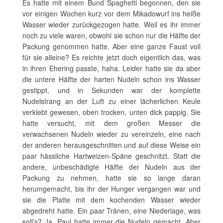
Es hatte mit einem Bund Spaghetti begonnen, den sie
vor einigen Wochen kurz vor dem Mikadowurf ins heiße
Wasser wieder zurückgezogen hatte. Weil es ihr immer
noch zu viele waren, obwohl sie schon nur die Hälfte der
Packung genommen hatte. Aber eine ganze Faust voll
für sie alleine? Es reichte jetzt doch eigentlich das, was
in ihren Ehering passte, haha. Leider hatte sie da aber
die untere Hälfte der harten Nudeln schon ins Wasser
gestippt, und in Sekunden war der komplette
Nudelstrang an der Luft zu einer lächerlichen Keule
verklebt gewesen, oben trocken, unten dick pappig. Sie
hatte versucht, mit dem großen Messer die
verwachsenen Nudeln wieder zu vereinzeln, eine nach
der anderen herausgeschnitten und auf diese Weise ein
paar hässliche Hartweizen-Späne geschnitzt. Statt die
andere, unbeschädigte Hälfte der Nudeln aus der
Packung zu nehmen, hatte sie so lange daran
herumgemacht, bis ihr der Hunger vergangen war und
sie die Platte mit dem kochenden Wasser wieder
abgedreht hatte. Ein paar Tränen, eine Niederlage, was
soll’s? Ja, Paul hatte immer die Nudeln gemacht. Aber