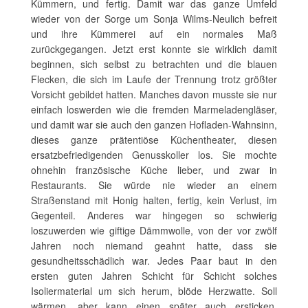
Kümmern, und fertig. Damit war das ganze Umfeld
wieder von der Sorge um Sonja Wilms-Neulich befreit
und ihre Kümmerei auf ein normales Maß
zurückgegangen. Jetzt erst konnte sie wirklich damit
beginnen, sich selbst zu betrachten und die blauen
Flecken, die sich im Laufe der Trennung trotz größter
Vorsicht gebildet hatten. Manches davon musste sie nur
einfach loswerden wie die fremden Marmeladengläser,
und damit war sie auch den ganzen Hofladen-Wahnsinn,
dieses ganze prätentiöse Küchentheater, diesen
ersatzbefriedigenden Genusskoller los. Sie mochte
ohnehin französische Küche lieber, und zwar in
Restaurants. Sie würde nie wieder an einem
Straßenstand mit Honig halten, fertig, kein Verlust, im
Gegenteil. Anderes war hingegen so schwierig
loszuwerden wie giftige Dämmwolle, von der vor zwölf
Jahren noch niemand geahnt hatte, dass sie
gesundheitsschädlich war. Jedes Paar baut in den
ersten guten Jahren Schicht für Schicht solches
Isoliermaterial um sich herum, blöde Herzwatte. Soll
wärmen, aber kann einen später auch ersticken.