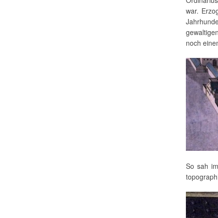
war. Erzo
Jahrhund
gewaltige
noch eine
So sah im
topographi