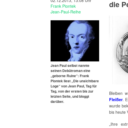
02.12.2013, 13:08 Uhr
die P
Frank Piontek
Jean-Paul-Reihe
Jean Paul selbst nannte
seinen Debütroman eine
„geborne Ruine“: Frank
Piontek liest „Die unsichtbare
Loge“ von Jean Paul, Tag für
Tag, von der ersten bis zur
Bleiben w
letzten Seite, und bloggt
Fleißer
. 
darüber.
wurde bek
bis heute 
„Ihre ex