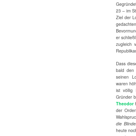
Gegründet
23 – im S
Ziel der L
gedachte
Bevormund
er schließ
zugleich
Republika
Dass dies
bald den 
seinen Lo
waren höh
ist völl
Gründer b
Theodor
h
der Orden
Wahlspruch
die Blind
heute noch