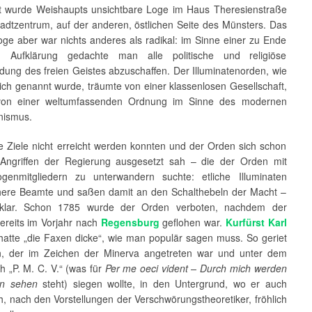
 wurde Weishaupts unsichtbare Loge im Haus Theresienstraße
tadtzentrum, auf der anderen, östlichen Seite des Münsters. Das
oge aber war nichts anderes als radikal: im Sinne einer zu Ende
n Aufklärung gedachte man alle politische und religiöse
ung des freien Geistes abzuschaffen. Der Illuminatenorden, wie
lich genannt wurde, träumte von einer klassenlosen Gesellschaft,
 von einer weltumfassenden Ordnung im Sinne des modernen
nismus.
e Ziele nicht erreicht werden konnten und der Orden sich schon
Angriffen der Regierung ausgesetzt sah – die der Orden mit
genmitgliedern zu unterwandern suchte: etliche Illuminaten
ere Beamte und saßen damit an den Schalthebeln der Macht –
ig klar. Schon 1785 wurde der Orden verboten, nachdem der
ereits im Vorjahr nach
Regensburg
geflohen war.
Kurfürst Karl
atte „die Faxen dicke“, wie man populär sagen muss. So geriet
, der im Zeichen der Minerva angetreten war und unter dem
 „P. M. C. V.“ (was für
Per me oeci vident – Durch mich werden
en sehen
steht) siegen wollte, in den Untergrund, wo er auch
, nach den Vorstellungen der Verschwörungstheoretiker, fröhlich