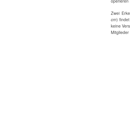
operieren s
Zwei Erke
cm
) finde
keine Vers
Mitgliede