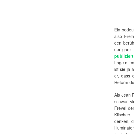
Ein bedeu
also Frei
den berüh
der ganz 
publiziert
Loge offen
ist sie ja
er, dass 
Reform des
Als Jean 
schwer vi
Frevel de
Klischee.
denken, d
Illuminat