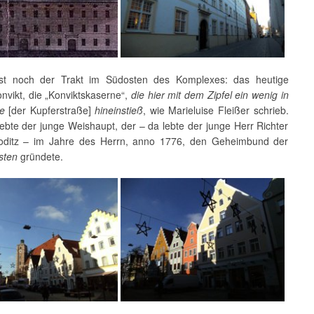
ist noch der Trakt im Südosten des Komplexes: das heutige
nvikt, die „Konviktskaserne“,
die hier mit dem Zipfel ein wenig in
de
[der Kupferstraße]
hineinstieß
, wie Marieluise Fleißer schrieb.
lebte der junge Weishaupt, der – da lebte der junge Herr Richter
oditz – im Jahre des Herrn, anno 1776, den Geheimbund der
isten
gründete.