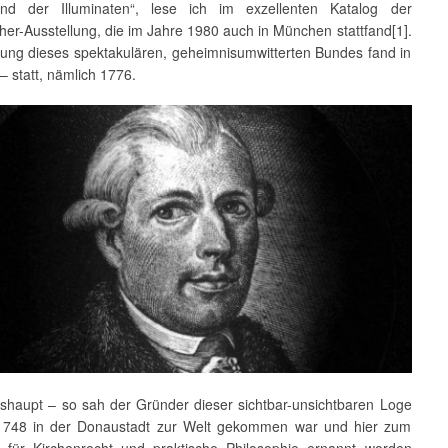
nd der Illuminaten“, lese ich im exzellenten Katalog der
her-Ausstellung, die im Jahre 1980 auch in München stattfand[1].
ung dieses spektakulären, geheimnisumwitterten Bundes fand in
 – statt, nämlich 1776.
haupt – so sah der Gründer dieser sichtbar-unsichtbaren Loge
1748 in der Donaustadt zur Welt gekommen war und hier zum
s für Kirchenrecht und praktische Philosophie ernannt worden