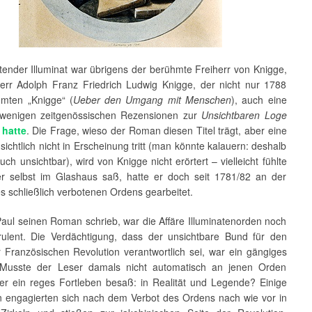
tender Illuminat war übrigens der berühmte Freiherr von Knigge,
herr Adolph Franz Friedrich Ludwig Knigge, der nicht nur 1788
mten „Knigge“ (
Ueber den Umgang mit Menschen
), auch eine
wenigen zeitgenössischen Rezensionen zur
Unsichtbaren Loge
 hatte
. Die Frage, wieso der Roman diesen Titel trägt, aber eine
sichtlich nicht in Erscheinung tritt (man könnte kalauern: deshalb
 auch unsichtbar), wird von Knigge nicht erörtert – vielleicht fühlte
er selbst im Glashaus saß, hatte er doch seit 1781/82 an der
 schließlich verbotenen Ordens gearbeitet.
Paul seinen Roman schrieb, war die Affäre Illuminatenorden noch
rulent. Die Verdächtigung, dass der unsichtbare Bund für den
r Französischen Revolution verantwortlich sei, war ein gängiges
 Musste der Leser damals nicht automatisch an jenen Orden
er ein reges Fortleben besaß: in Realität und Legende? Einige
en engagierten sich nach dem Verbot des Ordens nach wie vor in