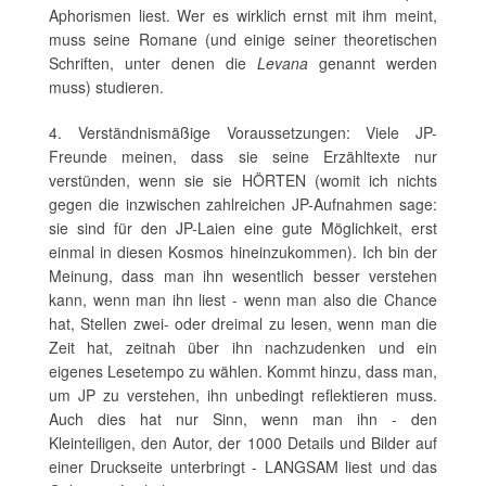
Aphorismen liest. Wer es wirklich ernst mit ihm meint,
muss seine Romane (und einige seiner theoretischen
Schriften, unter denen die
Levana
genannt werden
muss) studieren.
4. Verständnismäßige Voraussetzungen: Viele JP-
Freunde meinen, dass sie seine Erzähltexte nur
verstünden, wenn sie sie HÖRTEN (womit ich nichts
gegen die inzwischen zahlreichen JP-Aufnahmen sage:
sie sind für den JP-Laien eine gute Möglichkeit, erst
einmal in diesen Kosmos hineinzukommen). Ich bin der
Meinung, dass man ihn wesentlich besser verstehen
kann, wenn man ihn liest - wenn man also die Chance
hat, Stellen zwei- oder dreimal zu lesen, wenn man die
Zeit hat, zeitnah über ihn nachzudenken und ein
eigenes Lesetempo zu wählen. Kommt hinzu, dass man,
um JP zu verstehen, ihn unbedingt reflektieren muss.
Auch dies hat nur Sinn, wenn man ihn - den
Kleinteiligen, den Autor, der 1000 Details und Bilder auf
einer Druckseite unterbringt - LANGSAM liest und das