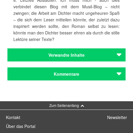
8. Letztes Ausläuten: Ich muss mich - auch dies
verbindet diesen Blog mit dem Musil-Blog – nicht
zwingen; die Arbeit am Dichter macht ungeheuren Spaß
– die sich dem Leser mitteilen könnte, der zuletzt dazu
inspiriert werden sollte, den Roman selbst zu lesen:
könnte man den Dichter besser ehren als durch die stille
Lektüre seiner Texte?
Verwandte Inhalte
Autoren
Kommentare
Jean Paul
Autoren
Jean Paul
Kommentar schreiben
Zum Seitenanfang
Journal
Logen-Blog [81]: Extrablatt über eine Stelle aus
Kontakt
Newsletter
dem Morgenblatt / Frank Piontek
Über das Portal
Journal