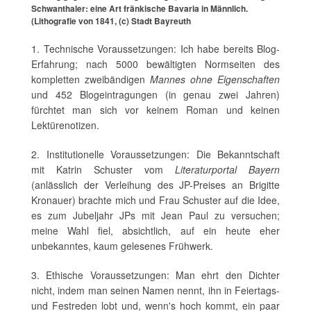
Schwanthaler: eine Art fränkische Bavaria in Männlich.
(Lithografie von 1841, (c) Stadt Bayreuth
1. Technische Voraussetzungen: Ich habe bereits Blog-
Erfahrung; nach 5000 bewältigten Normseiten des
kompletten zweibändigen
Mannes ohne Eigenschaften
und 452 Blogeintragungen (in genau zwei Jahren)
fürchtet man sich vor keinem Roman und keinen
Lektürenotizen.
2. Institutionelle Voraussetzungen: Die Bekanntschaft
mit Katrin Schuster vom
Literaturportal Bayern
(anlässlich der Verleihung des JP-Preises an Brigitte
Kronauer) brachte mich und Frau Schuster auf die Idee,
es zum Jubeljahr JPs mit Jean Paul zu versuchen;
meine Wahl fiel, absichtlich, auf ein heute eher
unbekanntes, kaum gelesenes Frühwerk.
3. Ethische Voraussetzungen: Man ehrt den Dichter
nicht, indem man seinen Namen nennt, ihn in Feiertags-
und Festreden lobt und, wenn's hoch kommt, ein paar