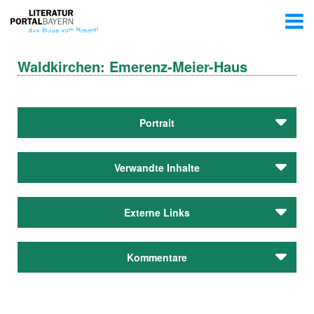
Waldkirchen: Emerenz-Meier-Haus
Portrait
Verwandte Inhalte
Autoren
Externe Links
Meier, Emerenz
Autoren
Emerenz-Meier-Haus
Kommentare
Meier, Emerenz
Städteporträts
Passau
Kommentar schreiben