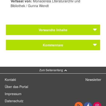
Verfasst von:
Monacensia Literaturarchiv und
Bibliothek / Gunna Wendt
Verwandte Inhalte
Autoren
Kommentare
Hoffmann, E. T. A.
Autoren
Hoffmann, E. T. A.
Kommentar schreiben
Zum Seitenanfang
Kontakt
Newsletter
Über das Portal
Impressum
Datenschutz