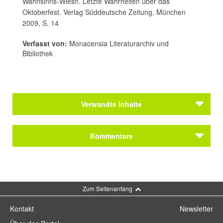
Wahnsinns-Wiesn. Letzte Wahrheiten über das
Oktoberfest. Verlag Süddeutsche Zeitung, München
2009, S. 14
Verfasst von:
Monacensia Literaturarchiv und
Bibliothek
Verwandte Inhalte
Autoren
Kommentare
Hoferichter, Ernst
Autoren
Hoferichter, Ernst
Kommentar schreiben
Zum Seitenanfang
Kontakt
Newsletter