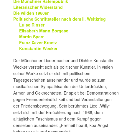
Die Münchner Räterepublik
Literarischer Widerstand
Die wilden 1960er
Politische Schriftsteller nach dem II. Weltkrieg
Luise Rinser
Elisabeth Mann Borgese
Martin Sperr
Franz Xaver Kroetz
Konstantin Wecker
Der Münchener Liedermacher und Dichter Konstantin
Wecker versteht sich als politischer Künstler. In vielen
seiner Werke setzt er sich mit politischem
Tagesgeschehen auseinander und wurde so zum
musikalischen Sympathisanten der Unterdrückten,
Armen und Geknechteten. Er spielt bei Demonstrationen
gegen Fremdenfeindlichkeit und bei Veranstaltungen
der Friedensbewegung. Sein berühmtes Lied „Willy“
setzt sich mit der Ernüchterung nach 1968, dem
alltäglichen Faschismus und dem Kampf gegen
denselben auseinander: „Freiheit hoaßt, koa Angst
haben vor nix und neamands.“