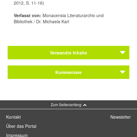
2012, S. 11-16)
Verfasst von:
Monacensia Literaturarchiv und
Bibliothek / Dr. Michaela Karl
Verwandte Inhalte
Autoren
Kommentare
Wecker, Konstantin
Themen
Konstantin Wecker – die Poesie ist anarchisch
Kommentar schreiben
Zum Seitenanfang
Journal
Singer-Songwriting (2): Das Liebeslied kontra
Kontakt
Newsletter
das politisch und sozial engagierte Lied:
Konstantin Wecker
Über das Portal
Das Allgäuer Literaturfestival 2018 präsentiert
Impressum
sein Programm