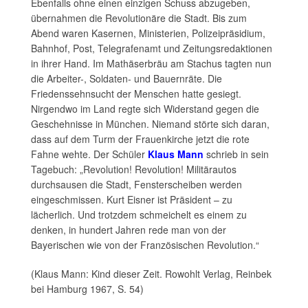
Ebenfalls ohne einen einzigen Schuss abzugeben,
übernahmen die Revolutionäre die Stadt. Bis zum
Abend waren Kasernen, Ministerien, Polizeipräsidium,
Bahnhof, Post, Telegrafenamt und Zeitungsredaktionen
in ihrer Hand. Im Mathäserbräu am Stachus tagten nun
die Arbeiter-, Soldaten- und Bauernräte. Die
Friedenssehnsucht der Menschen hatte gesiegt.
Nirgendwo im Land regte sich Widerstand gegen die
Geschehnisse in München. Niemand störte sich daran,
dass auf dem Turm der Frauenkirche jetzt die rote
Fahne wehte. Der Schüler
Klaus Mann
schrieb in sein
Tagebuch: „Revolution! Revolution! Militärautos
durchsausen die Stadt, Fensterscheiben werden
eingeschmissen. Kurt Eisner ist Präsident – zu
lächerlich. Und trotzdem schmeichelt es einem zu
denken, in hundert Jahren rede man von der
Bayerischen wie von der Französischen Revolution.“
(Klaus Mann: Kind dieser Zeit. Rowohlt Verlag, Reinbek
bei Hamburg 1967, S. 54)