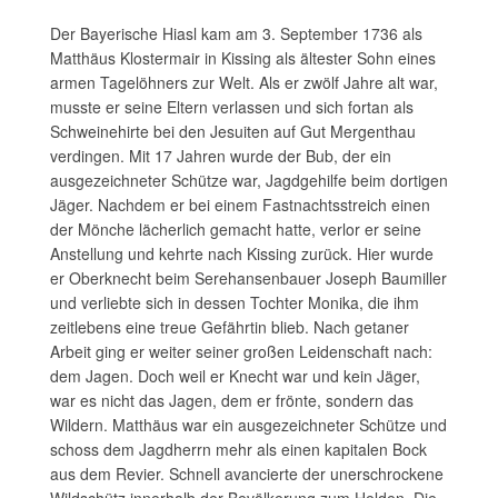
Der Bayerische Hiasl kam am 3. September 1736 als
Matthäus Klostermair in Kissing als ältester Sohn eines
armen Tagelöhners zur Welt. Als er zwölf Jahre alt war,
musste er seine Eltern verlassen und sich fortan als
Schweinehirte bei den Jesuiten auf Gut Mergenthau
verdingen. Mit 17 Jahren wurde der Bub, der ein
ausgezeichneter Schütze war, Jagdgehilfe beim dortigen
Jäger. Nachdem er bei einem Fastnachtsstreich einen
der Mönche lächerlich gemacht hatte, verlor er seine
Anstellung und kehrte nach Kissing zurück. Hier wurde
er Oberknecht beim Serehansenbauer Joseph Baumiller
und verliebte sich in dessen Tochter Monika, die ihm
zeitlebens eine treue Gefährtin blieb. Nach getaner
Arbeit ging er weiter seiner großen Leidenschaft nach:
dem Jagen. Doch weil er Knecht war und kein Jäger,
war es nicht das Jagen, dem er frönte, sondern das
Wildern. Matthäus war ein ausgezeichneter Schütze und
schoss dem Jagdherrn mehr als einen kapitalen Bock
aus dem Revier. Schnell avancierte der unerschrockene
Wildschütz innerhalb der Bevölkerung zum Helden. Die