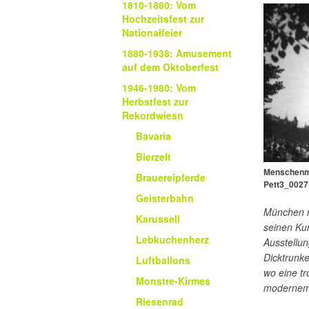
1810-1880: Vom
Hochzeitsfest zur
Nationalfeier
1880-1938: Amusement
auf dem Oktoberfest
1946-1980: Vom
Herbstfest zur
Rekordwiesn
Bavaria
Bierzelt
Menschenma
Brauereipferde
Pett3_0027
Geisterbahn
München m
Karussell
seinen Ku
Lebkuchenherz
Ausstellun
Dicktrunk
Luftballons
wo eine tr
Monstre-Kirmes
modernem M
Riesenrad