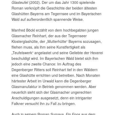
Glasteufel
(2002). Der um das Jahr 1300 spielende
Roman verknüpft die Geschichte der beiden ältesten
Glashütten Bayerns am Tegernsee und im Bayerischen
Wald auf außerordentlich spannende Weise.
Manfred Böckl erzählt von dem hochbegabten jungen
Glasmacher Reinhart, der aus der Tegernseer
Klosterglashütte, der „Mutterhütte“ Bayerns sozusagen,
fliehen muss, als ihm seine Kunstfertigkeit als
„Teufelswerk“ angelastet und seine Geliebte der Hexerei
beschuldigt wird. Im Bayerischen Wald bietet sich ihm
jedoch eine zweite Chance: Im Auftrag des
Degenberger Ritters soll Reinhart tief in den Wäldern
eine Glashütte errichten und betreiben. Nach Monaten
härtester Arbeit im Urwald kann die Degenberger
Glasmanufaktur in Betrieb genommen werden. Aber
neuerlich sieht sich der Glasmacher ungerechten
Anschuldigungen ausgesetzt, denn ein intriganter
Falkner versucht ihn zu Fall zu bringen.
Auch in seinem Roman
Sumava. Ein Epos aus dem