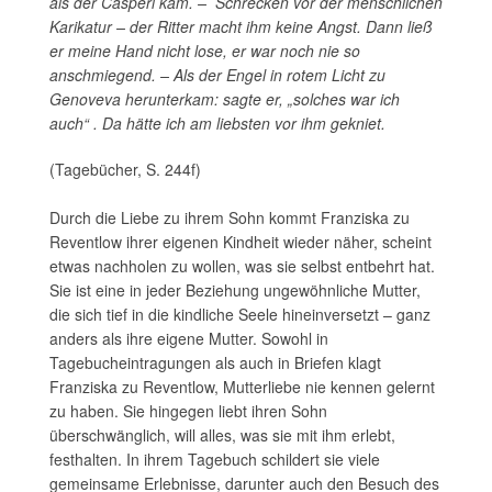
als der Casperl kam. – Schrecken vor der menschlichen
Karikatur – der Ritter macht ihm keine Angst. Dann ließ
er meine Hand nicht lose, er war noch nie so
anschmiegend. – Als der Engel in rotem Licht zu
Genoveva herunterkam: sagte er, „solches war ich
auch“ . Da hätte ich am liebsten vor ihm gekniet.
(Tagebücher, S. 244f)
Durch die Liebe zu ihrem Sohn kommt Franziska zu
Reventlow ihrer eigenen Kindheit wieder näher, scheint
etwas nachholen zu wollen, was sie selbst entbehrt hat.
Sie ist eine in jeder Beziehung ungewöhnliche Mutter,
die sich tief in die kindliche Seele hineinversetzt – ganz
anders als ihre eigene Mutter. Sowohl in
Tagebucheintragungen als auch in Briefen klagt
Franziska zu Reventlow, Mutterliebe nie kennen gelernt
zu haben. Sie hingegen liebt ihren Sohn
überschwänglich, will alles, was sie mit ihm erlebt,
festhalten. In ihrem Tagebuch schildert sie viele
gemeinsame Erlebnisse, darunter auch den Besuch des