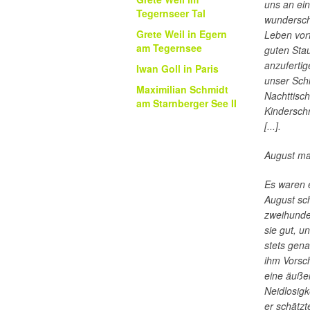
uns an ei
Tegernseer Tal
wundersch
Grete Weil in Egern
Leben vorf
am Tegernsee
guten Sta
anzuferti
Iwan Goll in Paris
unser Sch
Maximilian Schmidt
Nachttisc
am Starnberger See II
Kinderschr
[...].
August mal
Es waren 
August sch
zweihunder
sie gut, u
stets gena
ihm Vorsch
eine äuße
Neidlosig
er schätzte.