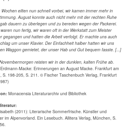
n Wochen eilten nun schnell vorbei, wir kamen immer mehr in
timmung. August konnte auch nicht mehr mit der rechten Ruhe
 gab dauern zu überlegen und zu bereden wegen der Packerei.
waren nun fertig, wir waren oft in der Werkstatt zum Meister
r gegangen und hatten die Arbeit verfolgt. Er machte uns auch
chlag um unser Klavier. Der Einfachheit halber hatten wir uns
ben Waggon gemietet, der unser Hab und Gut bequem fasste. [...]
Novembermorgen reisten wir in der dunklen, kalten Frühe ab.
h Erdmann-Macke: Erinnerungen an August Macke. Frankfurt am
 S. 198-205, S. 211. © Fischer Taschenbuch Verlag, Frankfurt
1987)
von:
Monacensia Literaturarchiv und Bibliothek
iteratur:
isabeth (2011): Literarische Sommerfrische. Künstler und
ller im Alpenvorland. Ein Lesebuch. Allitera Verlag, München, S.
256.