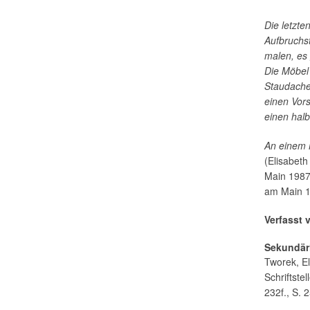
Die letzte
Aufbruchs
malen, es
Die Möbel 
Staudache
einen Vors
einen hal
An einem 
(Elisabet
Main 1987,
am Main 
Verfasst 
Sekundärl
Tworek, El
Schriftste
232f., S. 