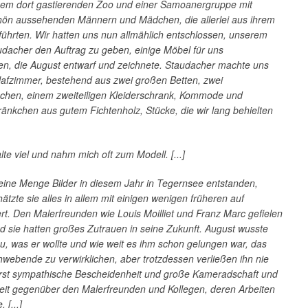
nem dort gastierenden Zoo und einer Samoanergruppe mit
ön aussehenden Männern und Mädchen, die allerlei aus ihrem
ührten. Wir hatten uns nun allmählich entschlossen, unserem
udacher den Auftrag zu geben, einige Möbel für uns
gen, die August entwarf und zeichnete. Staudacher machte uns
lafzimmer, bestehend aus zwei großen Betten, zwei
hchen, einem zweiteiligen Kleiderschrank, Kommode und
änkchen aus gutem Fichtenholz, Stücke, die wir lang behielten
te viel und nahm mich oft zum Modell. [...]
eine Menge Bilder in diesem Jahr in Tegernsee entstanden,
ätzte sie alles in allem mit einigen wenigen früheren auf
t. Den Malerfreunden wie Louis Moilliet und Franz Marc gefielen
nd sie hatten großes Zutrauen in seine Zukunft. August wusste
u, was er wollte und wie weit es ihm schon gelungen war, das
webende zu verwirklichen, aber trotzdessen verließen ihn nie
rst sympathische Bescheidenheit und große Kameradschaft und
keit gegenüber den Malerfreunden und Kollegen, deren Arbeiten
 [...]