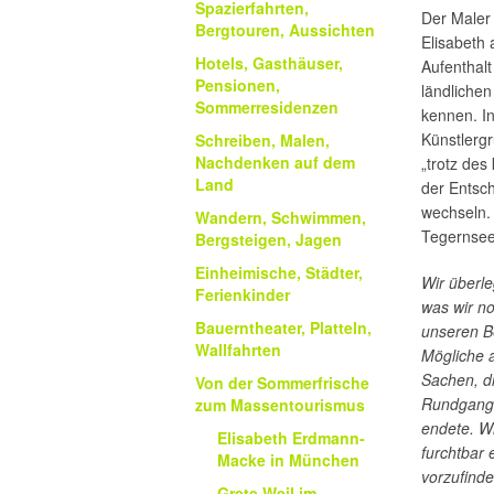
Spazierfahrten,
Der Maler
Bergtouren, Aussichten
Elisabeth
Hotels, Gasthäuser,
Aufenthalt
Pensionen,
ländlichen
Sommerresidenzen
kennen. In
Künstlergr
Schreiben, Malen,
Nachdenken auf dem
„trotz des
Land
der Entsch
wechseln.
Wandern, Schwimmen,
Tegernsee
Bergsteigen, Jagen
Einheimische, Städter,
Wir überle
Ferienkinder
was wir n
Bauerntheater, Platteln,
unseren B
Wallfahrten
Mögliche a
Sachen, di
Von der Sommerfrische
Rundgang 
zum Massentourismus
endete. W
Elisabeth Erdmann-
furchtbar 
Macke in München
vorzufind
Grete Weil im