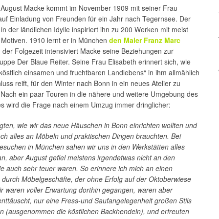
 August Macke kommt im November 1909 mit seiner Frau
 auf Einladung von Freunden für ein Jahr nach Tegernsee. Der
 in der ländlichen Idylle inspiriert ihn zu 200 Werken mit meist
 Motiven. 1910 lernt er in München
den Maler Franz Marc
 der Folgezeit intensiviert Macke seine Beziehungen zur
uppe Der Blaue Reiter. Seine Frau Elisabeth erinnert sich, wie
 köstlich einsamen und fruchtbaren Landlebens“ in ihm allmählich
luss reift, für den Winter nach Bonn in ein neues Atelier zu
 Nach ein paar Touren in die nähere und weitere Umgebung des
s wird die Frage nach einem Umzug immer dringlicher:
gten, wie wir das neue Häuschen in Bonn einrichten wollten und
och alles an Möbeln und praktischen Dingen brauchten. Bei
esuchen in München sahen wir uns in den Werkstätten alles
n, aber August gefiel meistens irgendetwas nicht an den
e auch sehr teuer waren. So erinnere ich mich an einen
durch Möbelgeschäfte, der ohne Erfolg auf der Oktoberwiese
ir waren voller Erwartung dorthin gegangen, waren aber
enttäuscht, nur eine Fress-und Saufangelegenheit großen Stils
en (ausgenommen die köstlichen Backhendeln), und erfreuten