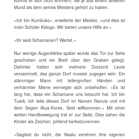
konnte er sich nicht erinnern, sie je aus einem anderen
Mund als dem seines Meisters gehört zu haben.
»Ich bin Kumbuko«, erwiderte der Meister, »und dies ist
mein Schüler Kidogo. Wir bieten unsere Hilfe an.«
»Ihr seid Schamanen? Wartet.«
Nur wenige Augenblicke später wurde das Tor zur Seite
geschoben und ein Brett über den Graben gelegt.
Dahinter hatten sich mehrere Dutzend Leute
versammelt, das ganze Dorf musste zugegen sein. Ein
stämmiger Mann mit tellergroßen Händen und
verhärmter Miene verneigte sich unbeholfen. »Es ist
lang her, dass ein Schamane uns besucht hat. Ich bin
Tuark. Ich leite dieses Dorf im Namen Ranuis und mit
dem Segen Atua-Kores. Seid willkommen.« Mit einer
weiten Handbewegung trat er zur Seite. Dies sahen die
Kinder als Zeichen, johlend herbeizurennen.
»Sagtest du nicht, die Naalu verehren ihre eigenen