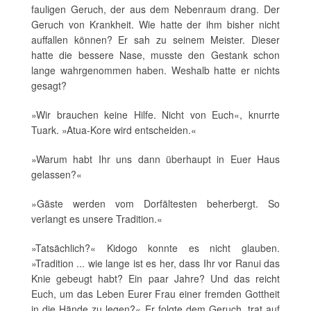
fauligen Geruch, der aus dem Nebenraum drang. Der
Geruch von Krankheit. Wie hatte der ihm bisher nicht
auffallen können? Er sah zu seinem Meister. Dieser
hatte die bessere Nase, musste den Gestank schon
lange wahrgenommen haben. Weshalb hatte er nichts
gesagt?
»Wir brauchen keine Hilfe. Nicht von Euch«, knurrte
Tuark. »Atua-Kore wird entscheiden.«
»Warum habt Ihr uns dann überhaupt in Euer Haus
gelassen?«
»Gäste werden vom Dorfältesten beherbergt. So
verlangt es unsere Tradition.«
»Tatsächlich?« Kidogo konnte es nicht glauben.
»Tradition ... wie lange ist es her, dass Ihr vor Ranui das
Knie gebeugt habt? Ein paar Jahre? Und das reicht
Euch, um das Leben Eurer Frau einer fremden Gottheit
in die Hände zu legen?« Er folgte dem Geruch, trat auf