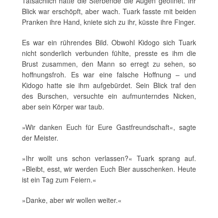
Tatsächlich hatte die Sterbende die Augen geöffnet. Ihr
Blick war erschöpft, aber wach. Tuark fasste mit beiden
Pranken ihre Hand, kniete sich zu ihr, küsste ihre Finger.
Es war ein rührendes Bild. Obwohl Kidogo sich Tuark
nicht sonderlich verbunden fühlte, presste es ihm die
Brust zusammen, den Mann so erregt zu sehen, so
hoffnungsfroh. Es war eine falsche Hoffnung – und
Kidogo hatte sie ihm aufgebürdet. Sein Blick traf den
des Burschen, versuchte ein aufmunterndes Nicken,
aber sein Körper war taub.
»Wir danken Euch für Eure Gastfreundschaft«, sagte
der Meister.
»Ihr wollt uns schon verlassen?« Tuark sprang auf.
»Bleibt, esst, wir werden Euch Bier ausschenken. Heute
ist ein Tag zum Feiern.«
»Danke, aber wir wollen weiter.«