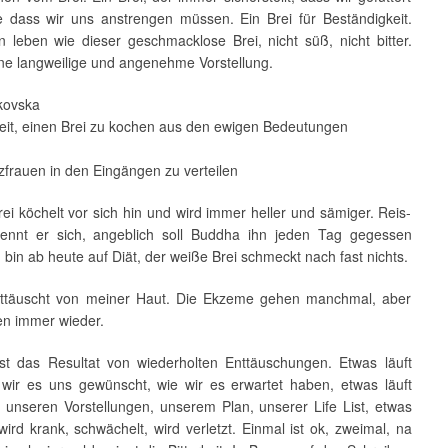
e dass wir uns anstrengen müssen. Ein Brei für Beständigkeit.
 leben wie dieser geschmacklose Brei, nicht süß, nicht bitter.
ine langweilige und angenehme Vorstellung.
mkovska
eit, einen Brei zu kochen aus den ewigen Bedeutungen
zfrauen in den Eingängen zu verteilen
ei köchelt vor sich hin und wird immer heller und sämiger. Reis-
nnt er sich, angeblich soll Buddha ihn jeden Tag gegessen
 bin ab heute auf Diät, der weiße Brei schmeckt nach fast nichts.
nttäuscht von meiner Haut. Die Ekzeme gehen manchmal, aber
n immer wieder.
t ist das Resultat von wiederholten Enttäuschungen. Etwas läuft
e wir es uns gewünscht, wie wir es erwartet haben, etwas läuft
h unseren Vorstellungen, unserem Plan, unserer Life List, etwas
 wird krank, schwächelt, wird verletzt. Einmal ist ok, zweimal, na