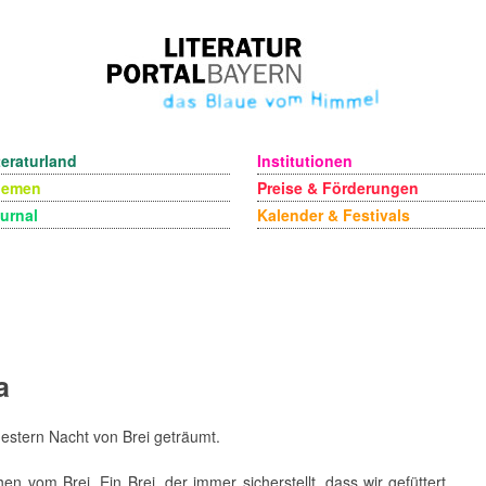
teraturland
Institutionen
hemen
Preise & Förderungen
urnal
Kalender & Festivals
a
estern Nacht von Brei geträumt.
n vom Brei. Ein Brei, der immer sicherstellt, dass wir gefüttert