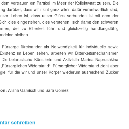
 dem Vertrauen ein Partikel im Meer der Kollektivität zu sein. Die
ung darüber, dass wir nicht ganz allein dafür verantwortlich sind,
nser Leben ist, dass unser Glück verbunden ist mit dem der
Sich dies eingestehen, dies verstehen, sich damit den schweren
men, der zu Bitterkeit führt und gleichzeitig handlungsfähig
andelnd bleiben.
 Fürsorge füreinander als Notwendigkeit für individuelle sowie
e Existenz im Leben sehen, arbeiten wir Bitterkeitsmechanismen
 Die belarusische Künstlerin und Aktivistin Marina Naprushkina
„Fürsorglichen Widerstand“. Fürsorglicher Widerstand zieht aber
gie, für die wir und unser Körper wiederum ausreichend Zucker
von:
Alisha Gamisch und Sara Gómez
tar schreiben