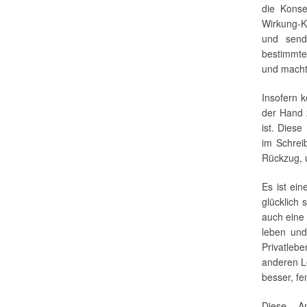
die Kons
Wirkung-Ko
und sende
bestimmte 
und macht 
Insofern 
der Hand 
ist. Diese
im Schrei
Rückzug, 
Es ist ein
glücklich 
auch eine 
leben und
Privatleb
anderen L
besser, fem
Diese An