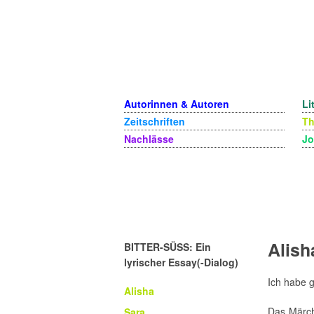
Autorinnen & Autoren
Li
Zeitschriften
T
Nachlässe
Jo
Alish
BITTER-SÜSS: Ein
lyrischer Essay(-Dialog)
Ich habe g
Alisha
Das Märche
Sara