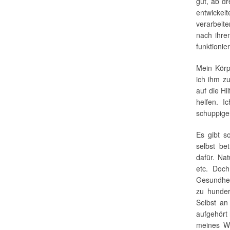
gut, ab dr
entwickel
verarbeit
nach ihre
funktionier
Mein Körpe
ich ihm zu
auf die Hi
helfen. I
schuppigen
Es gibt s
selbst be
dafür. Nat
etc. Doch
Gesundheit
zu hunder
Selbst an
aufgehört
meines Wi