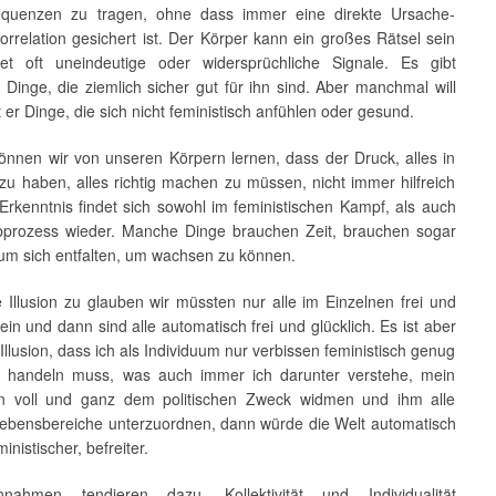
equenzen zu tragen, ohne dass immer eine direkte Ursache-
rrelation gesichert ist. Der Körper kann ein großes Rätsel sein
t oft uneindeutige oder widersprüchliche Signale. Es gibt
Dinge, die ziemlich sicher gut für ihn sind. Aber manchmal will
er Dinge, die sich nicht feministisch anfühlen oder gesund.
können wir von unseren Körpern lernen, dass der Druck, alles in
zu haben, alles richtig machen zu müssen, nicht immer hilfreich
 Erkenntnis findet sich sowohl im feministischen Kampf, als auch
bprozess wieder. Manche Dinge brauchen Zeit, brauchen sogar
um sich entfalten, um wachsen zu können.
e Illusion zu glauben wir müssten nur alle im Einzelnen frei und
sein und dann sind alle automatisch frei und glücklich. Es ist aber
Illusion, dass ich als Individuum nur verbissen feministisch genug
 handeln muss, was auch immer ich darunter verstehe, mein
en voll und ganz dem politischen Zweck widmen und ihm alle
ebensbereiche unterzuordnen, dann würde die Welt automatisch
inistischer, befreiter.
nahmen tendieren dazu, Kollektivität und Individualität