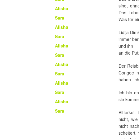
sind, ohn
Alisha
Das Leben
Sara
Was für e
Alisha
Lidija Di
Sara
immer ber
Alisha
und ihn
an die Put
Sara
Alisha
Der Reisbr
Congee ne
Sara
haben. Ich
Alisha
Sara
Ich bin e
sie komme
Alisha
Sara
Bitterkei
nicht, wi
nicht nac
scheitert,