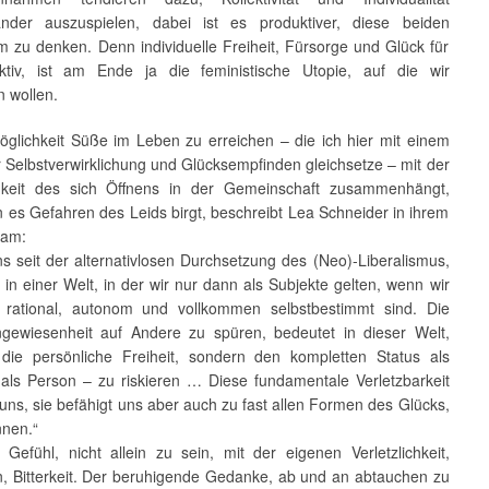
nder auszuspielen, dabei ist es produktiver, diese beiden
 zu denken. Denn individuelle Freiheit, Fürsorge und Glück für
ktiv, ist am Ende ja die feministische Utopie, auf die wir
n wollen.
öglichkeit Süße im Leben zu erreichen – die ich hier mit einem
 Selbstverwirklichung und Glücksempfinden gleichsetze – mit der
gkeit des sich Öffnens in der Gemeinschaft zusammenhängt,
 es Gefahren des Leids birgt, beschreibt Lea Schneider in ihrem
ham:
s seit der alternativlosen Durchsetzung des (Neo)-Liberalismus,
] in einer Welt, in der wir nur dann als Subjekte gelten, wenn wir
 rational, autonom und vollkommen selbstbestimmt sind. Die
gewiesenheit auf Andere zu spüren, bedeutet in dieser Welt,
 die persönliche Freiheit, sondern den kompletten Status als
 als Person – zu riskieren … Diese fundamentale Verletzbarkeit
uns, sie befähigt uns aber auch zu fast allen Formen des Glücks,
nnen.“
Gefühl, nicht allein zu sein, mit der eigenen Verletzlichkeit,
on, Bitterkeit. Der beruhigende Gedanke, ab und an abtauchen zu