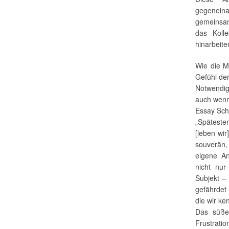
gegeneina
gemeinsam
das Kolle
hinarbeite
Wie die M
Gefühl der
Notwendi
auch wenn
Essay Sc
„Spätesten
[leben wir
souverän,
eigene An
nicht nur
Subjekt –
gefährdet 
die wir ke
Das süße 
Frustrati