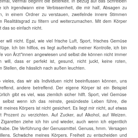
eimal, viermal beginnt die Bitterkeit. In Bezug auf das Schreiben
te ich irgendwann eine Verbissenheit, die mir half, Absagen zu
en, in einem Ordner zu verstauen, zweifelnde innere Stimmen
m Realitätsgrad zu filtern und weiterzumachen. Mit dem Körper
t das so einfach nicht.
r will nicht. Egal, wie viel frische Luft, Sport, frisches Gemüse
füge. Ich bin hilflos, es liegt außerhalb meiner Kontrolle, ich bin
lfe von Ärzt*innen angewiesen und selbst die können nicht immer
ch will, dass er perfekt ist, gesund, nicht juckt, keine roten,
 Stellen, die hässlich nach außen leuchten.
o vieles, das wir als Individuen nicht beeinflussen können, uns
treffend, andere betreffend. Der eigene Körper ist ein Beispiel
ürlich gibt es viel, was ziemlich sicher hilft. Sport, viel Gemüse
 selbst wenn ich das reinste, gesündeste Leben führe, die
 meines Körpers ist nicht gesichert. Es liegt mir nicht, auf etwas
t Prozent zu verzichten. Auf Zucker, auf Alkohol, auf Weizen.
 Zigaretten ziehe ich hin und wieder, auch wenn ich eigentlich
 habe. Die Verführung der Genussmittel. Genuss, hmm. Versagen
llens. Schwäche meines Körpers. Freiheit zu entscheiden und