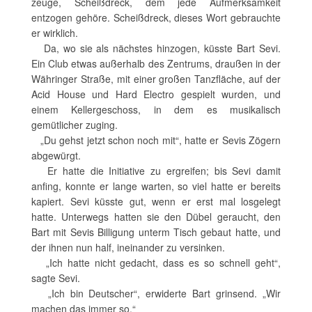
zeuge, Scheißdreck, dem jede Aufmerksamkeit
entzogen gehöre. Scheißdreck, dieses Wort gebrauchte
er wirklich.
Da, wo sie als nächstes hinzogen, küsste Bart Sevi.
Ein Club etwas außerhalb des Zentrums, draußen in der
Währinger Straße, mit einer großen Tanzfläche, auf der
Acid House und Hard Electro gespielt wurden, und
einem Kellergeschoss, in dem es musikalisch
gemütlicher zuging.
„Du gehst jetzt schon noch mit“, hatte er Sevis Zögern
abgewürgt.
Er hatte die Initiative zu ergreifen; bis Sevi damit
anfing, konnte er lange warten, so viel hatte er bereits
kapiert. Sevi küsste gut, wenn er erst mal losgelegt
hatte. Unterwegs hatten sie den Dübel geraucht, den
Bart mit Sevis Billigung unterm Tisch gebaut hatte, und
der ihnen nun half, ineinander zu versinken.
„Ich hatte nicht gedacht, dass es so schnell geht“,
sagte Sevi.
„Ich bin Deutscher“, erwiderte Bart grinsend. „Wir
machen das immer so.“