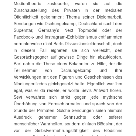
Medientheorie zusteuerte, waren sie auf die
Zurschaustellung des Privaten in der medialen
Öffentlichkeit gekommen: Thema seiner Diplomarbeit.
Sendungen wie Dschungelcamp, Deutschland sucht den
Superstar, Germany’s Next Topmodel oder der
Facebook- und Instragram-Exhibitionismus entflammten
normalerweise nicht Barts Diskussionsleidenschaft, doch
in diesem Fall eigneten sie sich vielleicht, den
Gesprächsgegner auf gewisse Dinge hin abzuklopfen.
Bart nahm die These eines Bekannten zu Hilfe, der die
Teil-nehmer von Dschungelcamp und ihre
Verwicklungen mit den Figuren und Geschehnissen des
Nibelungenliedes gleichgesetzt hatte. Eigentlich war ihm
egal, was er da redete, er wollte Sevis Antwort hören.
Sevi verwahrte sich strikt gegen jede mythische
Überhöhung von Fernsehformaten und sprach von der
Stunde der Primaten. Solche Sendungen seien niemals
Ausdruck geheimer Sehnsüchte oder tieferer
menschlicher Wahrheiten, sondern einfach Blödsinn, der
von der Selbstvermehrungsfähigkeit des Blödsinns