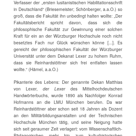
Verfasser der „ersten lusitanistischen Habilitationsschrift
in Deutschland“ (Briesemeister; Schönberger, a.a.O.) so
groß, dass die Fakultät ihn unbedingt halten wollte: „Der
Fakultätsbericht spricht davon, dass sich die
philosophische Fakultät zur Gewinnung einer solchen
Kraft für ein an der Würzburger Hochschule noch nicht
besetztes Fach nur Glück wünschen könne [...]. Es
gereicht der philosophischen Fakultät der Würzburger
Universität unter dem Dekanat Lexer zu hohem Ruhm,
dass sie Reinhardstöttner sich frei entfalten lassen
wollte.“ (Hämel, a.a.O.)
Pikanterie des Lebens: Der genannte Dekan Matthias
von Lexer,
der Lexer
des Mittelhochdeutschen
Handwörterbuchs, wurde 1890 als Nachfolger Konrad
Hofmanns an die LMU München berufen. Da war
Reinhardstöttner aber schon seit 18 Jahren als Dozent
an den Militärbildungsanstalten und der Technischen
Hochschule München tätig, und seine Neigung hatte
sich seit geraumer Zeit verlagert: vom Wissenschaftlich-
Pädagogischen mehr hin zum kulturhistorischen