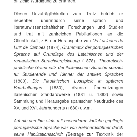
offizielle Würdigung zu erfahren.
Diesen Unzuträglichkeiten zum Trotz betrieb er
nebenher unermüdlich seine sprach- und
literaturwissenschaftlichen Forschungen und Studien
und trat mit zahlreichen Publikationen an die
Öffentlichkeit, z.B. der Herausgabe von
Os Lusiades de
Luiz de Camoes
(1874),
Grammatik der portugiesischen
Sprache auf Grundlage des Lateinischen und der
romanischen Sprachvergleichung
(1878),
Theoretisch-
praktische Grammatik der italienischen
Sprache speziell
für Studierende und Kenner der antiken Sprachen
(1880),
Die
Plautinischen Lustspiele in späteren
Bearbeitungen
(1880), diverse Übersetzungen
italienischer Standardwerke (1881 u. 1882) sowie
Sammlung und Herausgabe spanischer Neudrucke des
XV. und XVI. Jahrhunderts (1886) u.v.m.
Auf die von ihm stets mit besonderer Vorliebe gepflegte
portugiesische Sprache war von Reinhardstöttner durch
seine Habilitationsschrift (
Beiträge zur Textkritik der