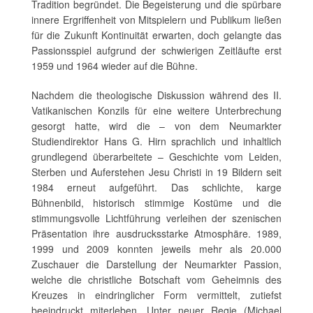
Tradition begründet. Die Begeisterung und die spürbare
innere Ergriffenheit von Mitspielern und Publikum ließen
für die Zukunft Kontinuität erwarten, doch gelangte das
Passionsspiel aufgrund der schwierigen Zeitläufte erst
1959 und 1964 wieder auf die Bühne.
Nachdem die theologische Diskussion während des II.
Vatikanischen Konzils für eine weitere Unterbrechung
gesorgt hatte, wird die – von dem Neumarkter
Studiendirektor Hans G. Hirn sprachlich und inhaltlich
grundlegend überarbeitete – Geschichte vom Leiden,
Sterben und Auferstehen Jesu Christi in 19 Bildern seit
1984 erneut aufgeführt. Das schlichte, karge
Bühnenbild, historisch stimmige Kostüme und die
stimmungsvolle Lichtführung verleihen der szenischen
Präsentation ihre ausdrucksstarke Atmosphäre. 1989,
1999 und 2009 konnten jeweils mehr als 20.000
Zuschauer die Darstellung der Neumarkter Passion,
welche die christliche Botschaft vom Geheimnis des
Kreuzes in eindringlicher Form vermittelt, zutiefst
beeindruckt miterleben. Unter neuer Regie (Michael