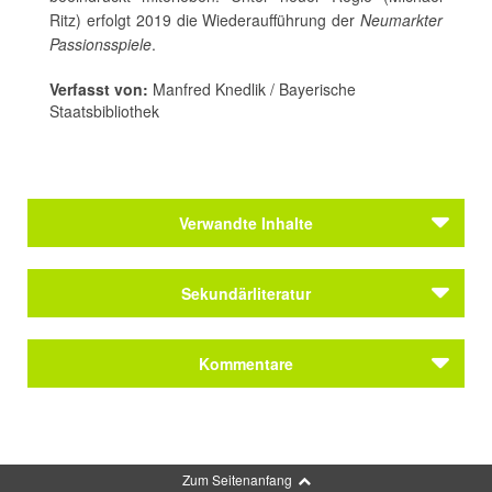
Ritz) erfolgt 2019 die Wiederaufführung der
Neumarkter
Passionsspiele
.
Verfasst von:
Manfred Knedlik / Bayerische
Staatsbibliothek
Verwandte Inhalte
Sekundärliteratur
Neumarkter Passionsspiele 2019
Kommentare
Kommentar schreiben
Zum Seitenanfang