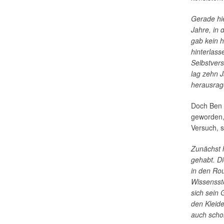
Gerade hie
Jahre, in
gab kein h
hinterlass
Selbstvers
lag zehn 
herausra
Doch Ben 
geworden, 
Versuch, s
Zunächst h
gehabt. Di
in den Ro
Wissenssto
sich sein 
den Kleide
auch schon