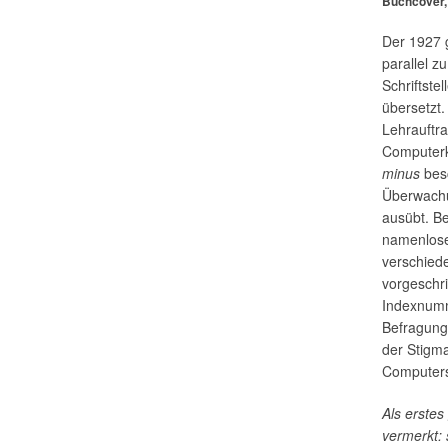
Buchcover,
Der 1927 
parallel z
Schriftste
übersetzt
Lehrauftra
Computerk
minus
bes
Überwachu
ausübt. Be
namenlose
verschied
vorgeschr
Indexnumme
Befragung
der Stigma
Computersy
Als erstes
vermerkt: