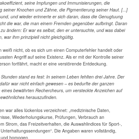
koeffizient, seine Impfungen und Immunisierungen, die
g seiner Knochen und Zähne, die Pigmentierung seiner Haut. [...]
und, und wieder erinnerte er sich daran, dass die Genugtuung
icht die war, die man einem Fremden gegenüber aufbringt. Daran
 zu ändern: Er war es selbst, den er untersuchte, und was dabei
 war ihm prinzipiell nicht gleichgültig.
 weiß nicht, ob es sich um einen Computerfehler handelt oder
ssten Angriff auf seine Existenz. Als er mit der Kontrolle seiner
rson fortfährt, macht er eine verstörende Entdeckung.
Stunden stand es fest: In seinem Leben fehlten drei Jahre. Der
dafür war nicht einfach gewesen – es bedurfte der ganzen
e eines bewährten Rechercheurs, um versteckte Anzeichen auf
ewöhnliches herauszufinden.
en war alles lückenlos verzeichnet: „medizinische Daten,
nisse, Wiederholungskurse, Prüfungen, Verbrauch an
em Strom, das Freizeitverhalten, die Auswahlindices für Sport-,
d Unterhaltungssendungen“. Die Angaben waren vollständig,
t und homogen.