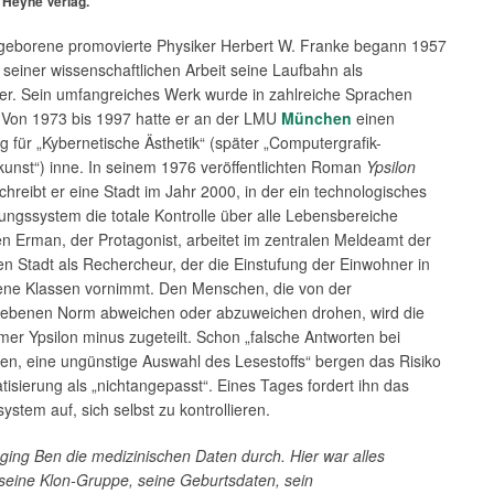
 Heyne Verlag.
geborene promovierte Physiker Herbert W. Franke begann 1957
u seiner wissenschaftlichen Arbeit seine Laufbahn als
ller. Sein umfangreiches Werk wurde in zahlreiche Sprachen
. Von 1973 bis 1997 hatte er an der LMU
München
einen
g für „Kybernetische Ästhetik“ (später „Computergrafik-
unst“) inne. In seinem 1976 veröffentlichten Roman
Ypsilon
chreibt er eine Stadt im Jahr 2000, in der ein technologisches
ngssystem die totale Kontrolle über alle Lebensbereiche
n Erman, der Protagonist, arbeitet im zentralen Meldeamt der
n Stadt als Rechercheur, der die Einstufung der Einwohner in
ene Klassen vornimmt. Den Menschen, die von der
iebenen Norm abweichen oder abzuweichen drohen, wird die
r Ypsilon minus zugeteilt. Schon „falsche Antworten bei
en, eine ungünstige Auswahl des Lesestoffs“ bergen das Risiko
tisierung als „nichtangepasst“. Eines Tages fordert ihn das
stem auf, sich selbst zu kontrollieren.
 ging Ben die medizinischen Daten durch. Hier war alles
 seine Klon-Gruppe, seine Geburtsdaten, sein