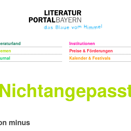
teraturland
Institutionen
hemen
Preise & Förderungen
urnal
Kalender & Festivals
Nichtangepass
on minus