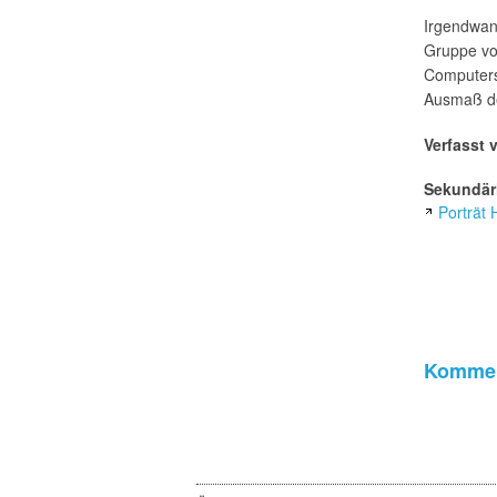
Irgendwann
Gruppe vo
Computersy
Ausmaß der
Verfasst 
Sekundärl
Porträt 
Kommen