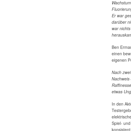
Wachstums
Fluorierun
Er war ges
darüber n
war nichts
herauskam,
Ben Erman
einen bewu
eigenen Pe
Nach zwei 
Nachweis 
Raffiness
etwas Ung
In den Akt
Testergeb
elektrisch
Spiel- un
konsisten