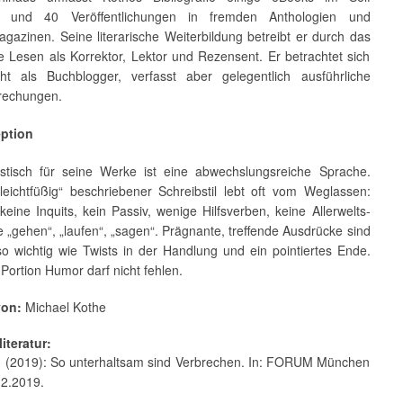
ng und 40 Veröffentlichungen in fremden Anthologien und
agazinen. Seine literarische Weiterbildung betreibt er durch das
e Lesen als Korrektor, Lektor und Rezensent. Er betrachtet sich
cht als Buchblogger, verfasst aber gelegentlich ausführliche
rechungen.
eption
istisch für seine Werke ist eine abwechslungsreiche Sprache.
„leichtfüßig“ beschriebener Schreibstil lebt oft vom Weglassen:
keine Inquits, kein Passiv, wenige Hilfsverben, keine Allerwelts-
 „gehen“, „laufen“, „sagen“. Prägnante, treffende Ausdrücke sind
o wichtig wie Twists in der Handlung und ein pointiertes Ende.
Portion Humor darf nicht fehlen.
von:
Michael Kothe
iteratur:
A. (2019): So unterhaltsam sind Verbrechen. In: FORUM München
12.2019.