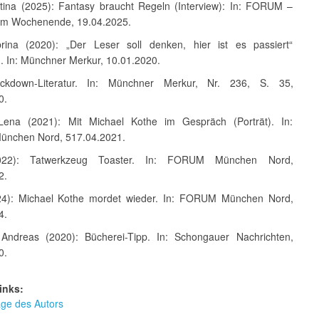
stina (2025): Fantasy braucht Regeln (Interview): In: FORUM –
um Wochenende, 19.04.2025.
rina (2020): „Der Leser soll denken, hier ist es passiert“
). In: Münchner Merkur, 10.01.2020.
ockdown-Literatur. In: Münchner Merkur, Nr. 236, S. 35,
0.
Lena (2021): Mit Michael Kothe im Gespräch (Porträt). In:
nchen Nord, 517.04.2021.
022): Tatwerkzeug Toaster. In: FORUM München Nord,
2.
24): Michael Kothe mordet wieder. In: FORUM München Nord,
4.
Andreas (2020): Bücherei-Tipp. In: Schongauer Nachrichten,
0.
inks:
e des Autors