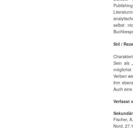
Publishi
Literaturm
analytisch
selbst ni
Buchbesp
Stil / Rez
Charakter
Sein als 
möglichst 
Verben wie
ihm ebens
Auch eine 
Verfasst 
Sekundärl
Fischer, 
Nord, 27.