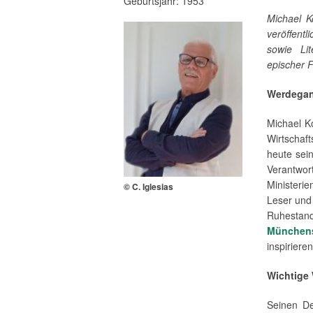
Geburtsjahr: 1953
Michael K
veröffent
sowie Li
epischer 
Werdega
Michael K
Wirtschaf
heute sei
Verantwort
Ministeri
© C. Iglesias
Leser und 
Ruhestand
München
inspiriere
Wichtige
Seinen D