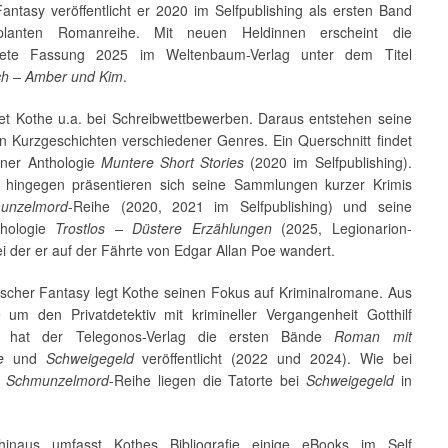
antasy veröffentlicht er 2020 im Selfpublishing als ersten Band
planten Romanreihe. Mit neuen Heldinnen erscheint die
itete Fassung 2025 im Weltenbaum-Verlag unter dem Titel
ch – Amber und Kim
.
det Kothe u.a. bei Schreibwettbewerben. Daraus entstehen seine
en Kurzgeschichten verschiedener Genres. Ein Querschnitt findet
einer Anthologie
Muntere Short Stories
(2020 im Selfpublishing).
 hingegen präsentieren sich seine Sammlungen kurzer Krimis
unzelmord
-Reihe (2020, 2021 im Selfpublishing) und seine
thologie
Trostlos – Düstere Erzählungen
(2025, Legionarion-
ei der er auf der Fährte von Edgar Allan Poe wandert.
scher Fantasy legt Kothe seinen Fokus auf Kriminalromane. Aus
 um den Privatdetektiv mit krimineller Vergangenheit Gotthilf
t hat der Telegonos-Verlag die ersten Bände
Roman mit
e
und
Schweigegeld
veröffentlicht (2022 und 2024). Wie bei
r
Schmunzelmord
-Reihe liegen die Tatorte bei
Schweigegeld
in
hinaus umfasst Kothes Bibliografie einige eBooks im Self