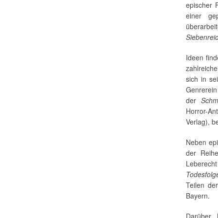
epischer F
einer ge
überarbe
Siebenrei
Ideen fin
zahlreich
sich in s
Genrerein
der
Schm
Horror-An
Verlag), b
Neben epi
der Reihe
Leberech
Todesfolg
Teilen de
Bayern.
Darüber 