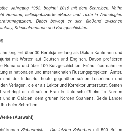
othe, Jahrgang 1953, beginnt 2018 mit dem Schreiben. Kothe
licht Romane, selbstpublizierte eBooks und Texte in Anthologien
teraturmagazinen. Dabei bewegt er sich fließend zwischen
Fantasy, Kriminalromanen und Kurzgeschichten.
ng
othe jongliert über 30 Berufsjahre lang als Diplom-Kaufmann und
tsjurist mit Worten auf Deutsch und Englisch. Davon profitieren
ne Romane und über 100 Kurzgeschichten. Früher übernahm er
ung in nationalen und internationalen Rüstungsprojekten, Ämter,
en und der Industrie, heute gegenüber seinen Leserinnen und
den Verlagen, die er als Lektor und Korrektor unterstützt. Seinen
 verbringt er mit seiner Frau in Unterschleißheim im Norden
s und in Galicien, dem grünen Norden Spaniens. Beide Länder
n ihn beim Schreiben.
 Werke (Auswahl)
ebütroman
Siebenreich – Die letzten Scherben
mit 500 Seiten