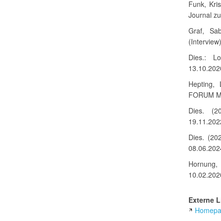
Funk, Kri
Journal z
Graf, Sab
(Interview
Dies.: L
13.10.202
Hepting, 
FORUM Mü
Dies. (2
19.11.202
Dies. (20
08.06.202
Hornung, 
10.02.202
Externe L
Homepag