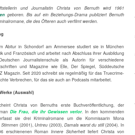
ftstellerin und Journalistin Christa von Bernuth wird 1961
en
geboren. Bis auf ein Beziehungs-Drama publiziert Bernuth
minalromane, die des Öfteren auch verfilmt werden.
ng
m Abitur in Schondorf am Ammersee studiert sie in München
ik und Französisch und arbeitet nach Abschluss ihrer Ausbildung
eutschen Journalistenschule als Autorin für verschiedene
tschriften und Magazine wie Elle, Der Spiegel, Süddeutsche
Z Magazin. Seit 2020 schreibt sie regelmäßig für das Truecrime-
hte Verbrechen, für das sie auch an Podcasts mitarbeitet.
 Werke (Auswahl)
heint Christa von Bernuths erste Buchveröffentlichung, der
roman
Die Frau, die ihr Gewissen verlor
. In den kommenden
erfasst sie drei Kriminalromane um die Kommissarin Mona
e Stimmen
(2001),
Untreu
(2003),
Damals warst du still
(2004). In
06 erschienenen Roman
Innere Sicherheit
liefert Christa von