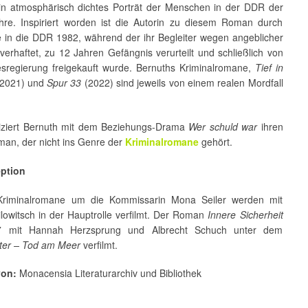
in atmosphärisch dichtes Porträt der Menschen in der DDR der
hre. Inspiriert worden ist die Autorin zu diesem Roman durch
e in die DDR 1982, während der ihr Begleiter wegen angeblicher
erhaftet, zu 12 Jahren Gefängnis verurteilt und schließlich von
sregierung freigekauft wurde. Bernuths Kriminalromane,
Tief in
2021) und
Spur 33
(2022) sind jeweils von einem realen Mordfall
iziert Bernuth mit dem Beziehungs-Drama
Wer schuld war
ihren
man, der nicht ins Genre der
Kriminalromane
gehört.
eption
 Kriminalromane um die Kommissarin Mona Seiler werden mit
lowitsch in der Hauptrolle verfilmt. Der Roman
Innere Sicherheit
7 mit Hannah Herzsprung und Albrecht Schuch unter dem
ter – Tod am Meer
verfilmt.
von:
Monacensia Literaturarchiv und Bibliothek