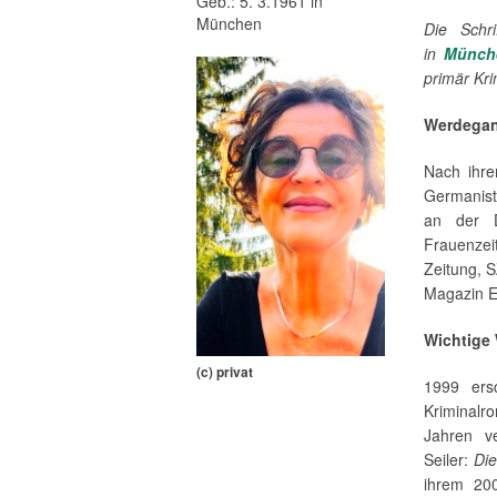
Geb.: 5. 3.1961 in
München
Die Schri
in
Münch
primär Kri
Werdega
Nach ihre
Germanist
an der D
Frauenzei
Zeitung, S
Magazin Ec
Wichtige
(c) privat
1999 ersc
Kriminal
Jahren v
Seiler:
Di
ihrem 20