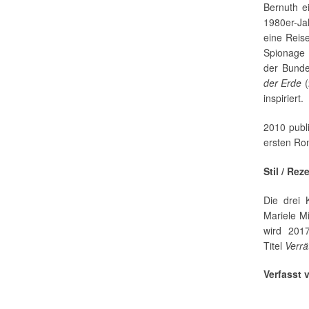
Bernuth e
1980er-Ja
eine Reis
Spionage v
der Bunde
der Erde
(
inspiriert.
2010 publ
ersten Ro
Stil / Rez
Die drei
Mariele Mi
wird 201
Titel
Verrä
Verfasst 